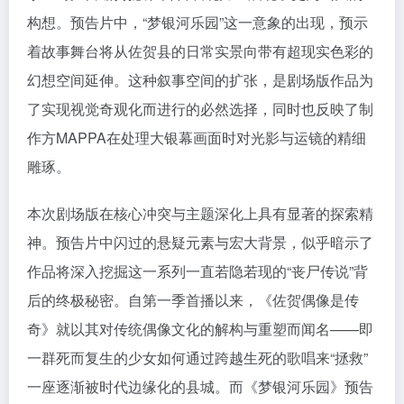
构想。预告片中，“梦银河乐园”这一意象的出现，预示
着故事舞台将从佐贺县的日常实景向带有超现实色彩的
幻想空间延伸。这种叙事空间的扩张，是剧场版作品为
了实现视觉奇观化而进行的必然选择，同时也反映了制
作方MAPPA在处理大银幕画面时对光影与运镜的精细
雕琢。
本次剧场版在核心冲突与主题深化上具有显著的探索精
神。预告片中闪过的悬疑元素与宏大背景，似乎暗示了
作品将深入挖掘这一系列一直若隐若现的“丧尸传说”背
后的终极秘密。自第一季首播以来，《佐贺偶像是传
奇》就以其对传统偶像文化的解构与重塑而闻名——即
一群死而复生的少女如何通过跨越生死的歌唱来“拯救”
一座逐渐被时代边缘化的县城。而《梦银河乐园》预告