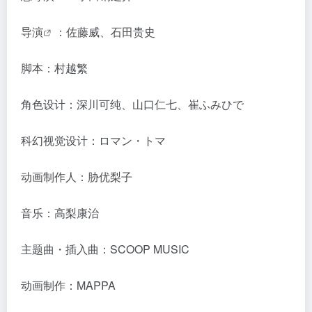
导演
：佐藤威、石田贵史
脚本：村越繁
角色设计：深川可纯、山口仁七、崔ふみひで
科幻视觉设计：ロマン・トマ
动画制作人：胁优梨子
音乐：高梨康治
主题曲・插入曲：SCOOP MUSIC
动画制作：MAPPA