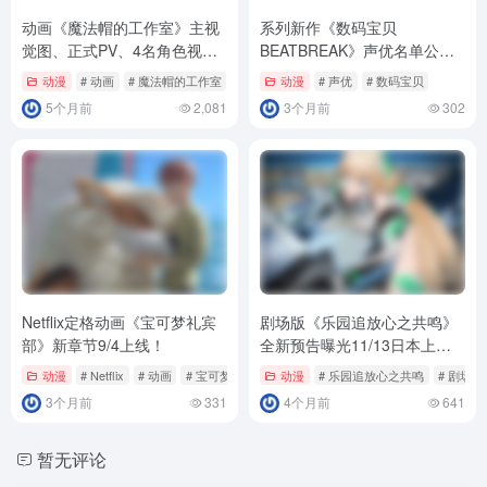
动画《魔法帽的工作室》主视
系列新作《数码宝贝
觉图、正式PV、4名角色视觉
BEATBREAK》声优名单公
图公开！
开！
动漫
# 动画
# 魔法帽的工作室
动漫
# 声优
# 数码宝贝
5个月前
2,081
3个月前
302
Netflix定格动画《宝可梦礼宾
剧场版《乐园追放心之共鸣》
部》新章节9/4上线！
全新预告曝光11/13日本上映
确定！
动漫
# Netflix
# 动画
# 宝可梦礼宾部
动漫
# 乐园追放心之共鸣
# 剧场版
3个月前
331
4个月前
641
暂无评论