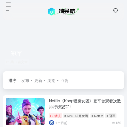
冠军
共 3 篇文章
排序
发布
更新
浏览
点赞
Netflix《Kpop猎魔女团》登平台观看次数
排行榜冠军！
动漫
# KPOP猎魔女团
# Netflix
# 冠军
1个月前
150