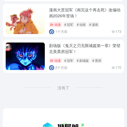
漫画大赏冠军《画完这个再去死》改编动
画2026年登场！
动漫
# 冠军
# 动画
# 漫画
1个月前
173
剧场版《鬼灭之刃无限城篇第一章》荣登
北美票房冠军！
动漫
# 冠军
# 剧场版
# 票房
2个月前
170
没有了