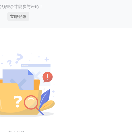
必须登录才能参与评论！
立即登录