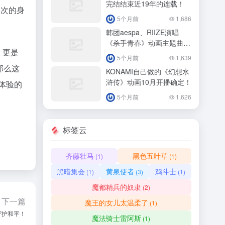
完结结束近19年的连载！
层次的身
5个月前
1,686
韩团aespa、RIIZE演唱
《杀手青春》动画主题曲
，更是
4/11正式播出！
5个月前
1,639
那么这
KONAMI自己做的《幻想水
浒传》动画10月开播确定！
体验的
5个月前
1,626
标签云
齐藤壮马
黑色五叶草
(1)
(1)
黑暗集会
黄泉使者
鸡斗士
(1)
(3)
(1)
魔都精兵的奴隶
(2)
下一篇
魔王的女儿太温柔了
(1)
守护和平！
魔法骑士雷阿斯
(1)