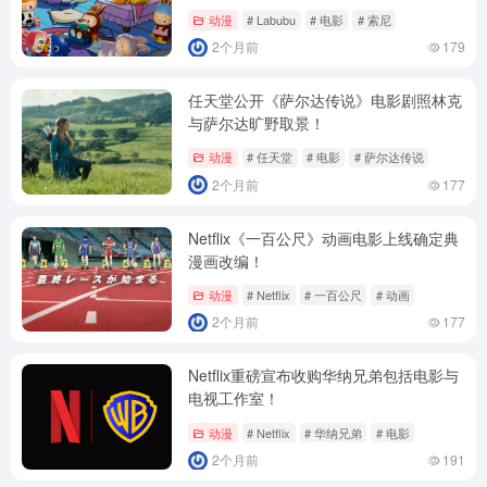
动漫
# Labubu
# 电影
# 索尼
2个月前
179
任天堂公开《萨尔达传说》电影剧照林克
与萨尔达旷野取景！
动漫
# 任天堂
# 电影
# 萨尔达传说
2个月前
177
Netflix《一百公尺》动画电影上线确定典
漫画改编！
动漫
# Netflix
# 一百公尺
# 动画
2个月前
177
Netflix重磅宣布收购华纳兄弟包括电影与
电视工作室！
动漫
# Netflix
# 华纳兄弟
# 电影
2个月前
191