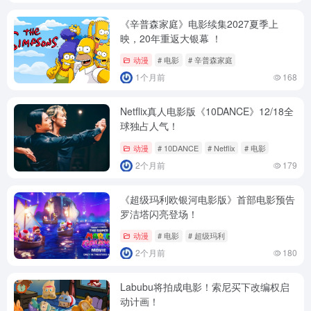
《辛普森家庭》电影续集2027夏季上
映，20年重返大银幕 ！
动漫
# 电影
# 辛普森家庭
1个月前
168
Netflix真人电影版《10DANCE》12/18全
球独占人气！
动漫
# 10DANCE
# Netflix
# 电影
2个月前
179
《超级玛利欧银河电影版》首部电影预告
罗洁塔闪亮登场！
动漫
# 电影
# 超级玛利
2个月前
180
Labubu将拍成电影！索尼买下改编权启
动计画！