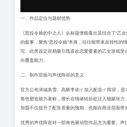
一、作品定位与题材优势
《恶役令娘的中之人》从标题便能看出其结合了“乙女向
的叙事，聚焦“恶役令娘”本身，往往能带来反转性的
写。此类设定容易吸引既喜欢恋爱要素的乙女游戏受
向覆盖能力。
二、制作层面与声优阵容的意义
官方公布泽城美雪、
高桥李依
加入
配音
阵容，是
角色塑造能力著称，擅长在情绪转折处注入细腻张力
加盟不仅提升了配音质量的预期，也能在商业层面带
优秀的声优阵容对一部角色驱动型作品尤为重要。声