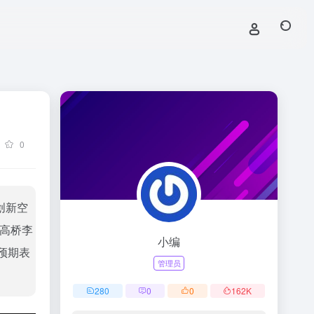
0
创新空
高桥李
小编
预期表
管理员
280
0
0
162
K