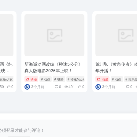
动画《纯
新海诚动画改编《秒速5公分》
荒川弘《黄泉使者》动
上映确
真人版电影2026年上映！
年开播！
克发条少女
动漫
# 动画
# 电影
# 秒速5公分
动漫
# 动画
# 黄泉
50
0
3个月前
0
491
0
3个月前
0
必须登录才能参与评论！