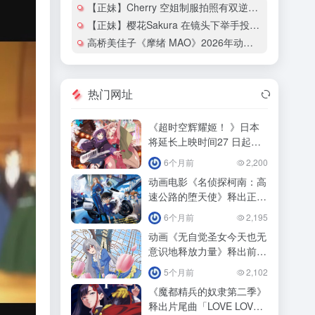
【正妹】Cherry 空姐制服拍照有双逆天大长腿！
【正妹】樱花Sakura 在镜头下举手投足都散发热辣的魅力！
高桥美佳子《摩绪 MAO》2026年动画化确定！
热门网址
《超时空辉耀姬！ 》日本
将延长上映时间27 日起追
加「ray 超时空辉耀姬！
6个月前
2,200
动画电影《名侦探柯南：高
速公路的堕天使》释出正式
预告影！
6个月前
2,195
动画《无自觉圣女今天也无
意识地释放力量》释出前导
预告预定！
5个月前
2,102
《魔都精兵的奴隶第二季》
释出片尾曲「LOVE LOVE