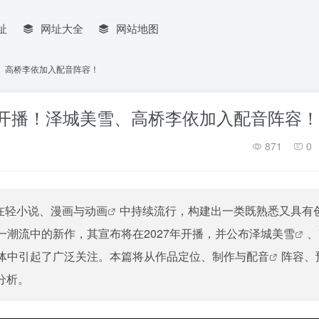
址
网址大全
网站地图
雪、高桥李依加入配音阵容！
年开播！泽城美雪、高桥李依加入配音阵容！
871
0
在轻小说、漫画与
动画
中持续流行，构建出一类既熟悉又具有
一潮流中的新作，其宣布将在2027年开播，并公布
泽城美雪
、
体中引起了广泛关注。本篇将从作品定位、制作与
配音
阵容、
分析。