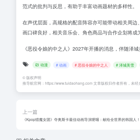
范式的批判与反思，有助于丰富动画题材的多样性。
在声优层面，高规格的配音阵容亦可能带动相关周边
画口碑良好，相关音乐会、角色商品与合作企划将成
《恶役令娘的中之人》2027年开播的消息，伴随泽
动漫
# 动画
# 恶役令娘的中之人
# 泽城美雪
©
版权声明
推导航官网：https://www.tuidaohang.com 文章版权归作者所有
上一篇
《Kpop猎魔女团》夺奥斯卡最佳动画导演哽咽：献给全世界的韩国人