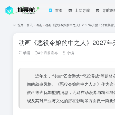
首页
上网导航
导航网
首页
•
资讯
•
动漫
•
动画《恶役令娘的中之人》2027年开播！泽城美
动画《恶役令娘的中之人》2027
动漫
4个月前发布
小编
近年来，“转生”“乙女游戏”“恶役养成”等题材
间的叙事风格。《
恶役令娘的中之人
》作为这
依
等声优加盟的消息，无疑在动漫界与粉丝群
现及其对产业与文化的潜在影响等方面做一简要