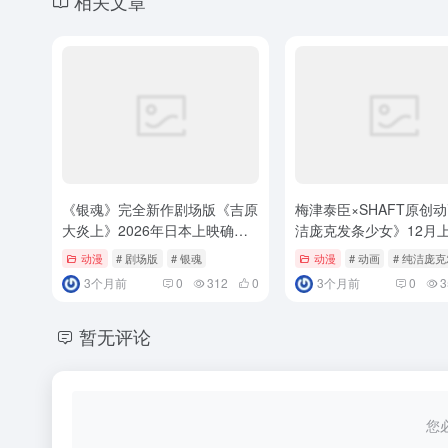
相关文章
《银魂》完全新作剧场版《吉原
梅津泰臣×SHAFT原创
大炎上》2026年日本上映确
洁庞克发条少女》12月
定！
定！
动漫
# 剧场版
# 银魂
动漫
# 动画
# 纯洁庞
3个月前
0
312
0
3个月前
0
3
暂无评论
您