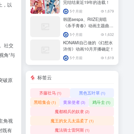
完结结束近19年的连载！
上，以
5个月前
1,679
韩团aespa、RIIZE演唱
《杀手青春》动画主题曲
4/11正式播出！
5个月前
1,632
KONAMI自己做的《幻想水
。社交
浒传》动画10月开播确定！
视角”与
5个月前
1,619
标签云
突破原
齐藤壮马
黑色五叶草
(1)
(1)
黑暗集会
黄泉使者
鸡斗士
(1)
(3)
(1)
魔都精兵的奴隶
(2)
主角视
魔王的女儿太温柔了
(1)
魔法骑士雷阿斯
对既有
(1)