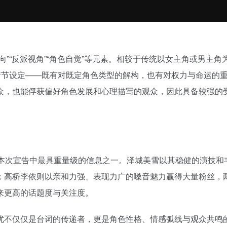
”“反派视角”“角色自觉”等元素。相较于传统以女主角或男主角
情节设定——既有对既定角色类型的解构，也有对权力与命运的
众，也能俘获偏好角色发展和心理描写的观众，因此具备较强的
本次宣告中最具重量级的信息之一。泽城美雪以其稳健的演技和
；高桥李依则以亲和力强、表现力广的嗓音魅力赢得大量粉丝，
来更高的话题度与关注度。
优不仅仅是台词的传递者，更是角色性格、情感弧线与观众共鸣