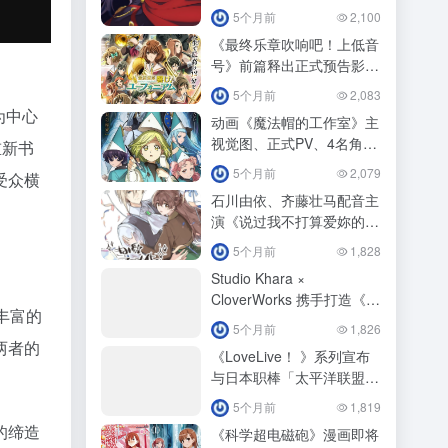
ビーム」
5个月前
2,100
《最终乐章吹响吧！上低音
号》前篇释出正式预告影
片！
5个月前
2,083
为中心
动画《魔法帽的工作室》主
视觉图、正式PV、4名角色
重新书
视觉图公开！
5个月前
2,079
受众横
石川由依、齐藤壮马配音主
演《说过我不打算爱妳的下
任公爵大人，不知为何竟然
5个月前
1,828
对我溺爱有加》动画化！
Studio Khara ×
CloverWorks 携手打造《福
丰富的
音战士》新作释出特报影
5个月前
1,826
像！
两者的
《LoveLive！ 》系列宣布
与日本职棒「太平洋联盟6
球团」展开第3 波合作！
5个月前
1,819
的缔造
《科学超电磁砲》漫画即将