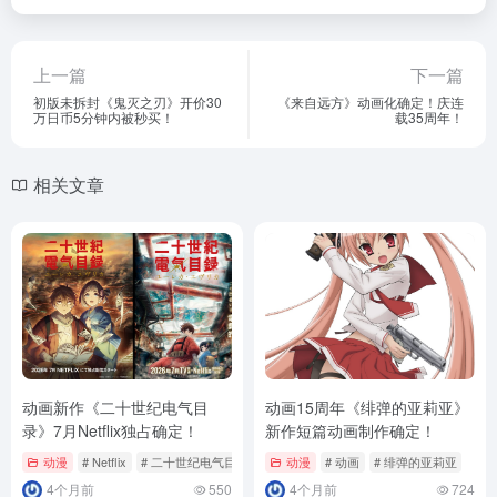
上一篇
下一篇
初版未拆封《鬼灭之刃》开价30
《来自远方》动画化确定！庆连
万日币5分钟内被秒买！
载35周年！
相关文章
动画新作《二十世纪电气目
动画15周年《绯弹的亚莉亚》
录》7月Netflix独占确定！
新作短篇动画制作确定！
动漫
# Netflix
# 二十世纪电气目录
# 动画
动漫
# 动画
# 绯弹的亚莉亚
4个月前
550
4个月前
724