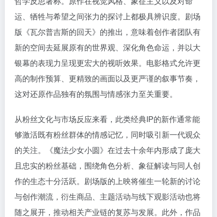
哲学反思著称。原作在视觉风格、象征主义以及对命
运、牺牲与希望之间张力的探讨上都极具辨识度。剧场
版《瓦尔普吉斯的回天》的推出，意味着创作者团队有
新的空间去延展原有的世界观、深化角色命运，并以大
银幕的表现力呈现更宏大的视听效果。电影格式允许更
高的制作预算、更精致的画面以及更严谨的叙事节奏，
这对还原作品独有的氛围与情感张力至关重要。
从粉丝文化与市场反应来看，此类经典IP的新作通常能
够激活既有粉丝群体的情感记忆，同时吸引新一代观众
的关注。《魔法少女小圆》在过去十余年内形成了庞大
且忠实的粉丝基础，围绕角色分析、象征解读与同人创
作的生态十分活跃。剧场版的上映将催生一轮新的讨论
与创作潮流，衍生商品、主题活动与线下观影活动也将
随之展开，推动相关产业链的复苏与发展。此外，作品