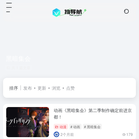
黑暗集会
共 1 篇文章
排序
发布
更新
浏览
点赞
动画《黑暗集会》第二季制作确定前进京
都！
动漫
# 动画
# 黑暗集会
2个月前
179