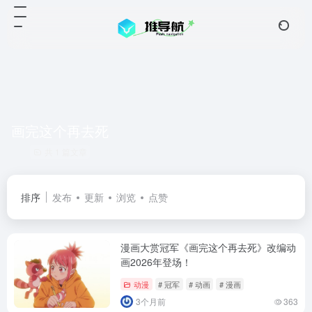
画完这个再去死
共 1 篇文章
排序
发布
更新
浏览
点赞
漫画大赏冠军《画完这个再去死》改编动
画2026年登场！
动漫
# 冠军
# 动画
# 漫画
3个月前
363