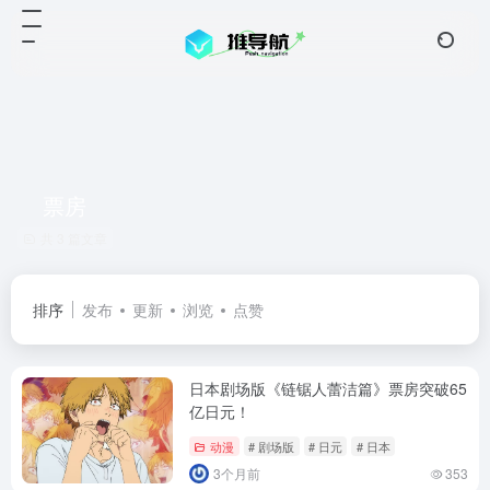
票房
共 3 篇文章
排序
发布
更新
浏览
点赞
日本剧场版《链锯人蕾洁篇》票房突破65
亿日元！
动漫
# 剧场版
# 日元
# 日本
3个月前
353