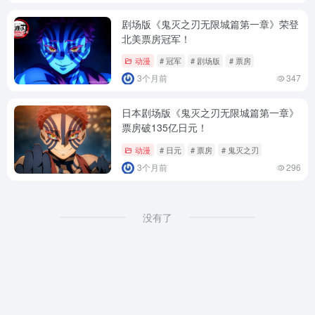
剧场版《鬼灭之刃无限城篇第一章》荣登
北美票房冠军！
动漫
# 冠军
# 剧场版
# 票房
3个月前
347
日本剧场版《鬼灭之刃无限城篇第一章》
票房破135亿日元！
动漫
# 日元
# 票房
# 鬼灭之刃
3个月前
296
没有了