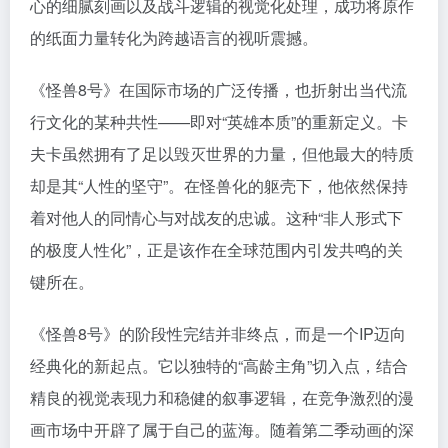
心的细腻刻画以及战斗逻辑的视觉化处理，成功将原作
的纸面力量转化为跨越语言的视听震撼。
《怪兽8号》在国际市场的广泛传播，也折射出当代流
行文化的某种共性——即对“英雄本质”的重新定义。卡
夫卡虽然拥有了足以毁灭世界的力量，但他最大的特质
却是其“人性的坚守”。在怪兽化的躯壳下，他依然保持
着对他人的同情心与对战友的忠诚。这种“非人形式下
的极度人性化”，正是该作在全球范围内引发共鸣的关
键所在。
《怪兽8号》的阶段性完结并非终点，而是一个IP迈向
经典化的新起点。它以独特的“高龄主角”切入点，结合
精良的视觉表现力和稳健的叙事逻辑，在竞争激烈的漫
画市场中开辟了属于自己的蓝海。随着第二季动画的深