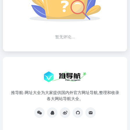
暂无评论...
推导航-网址大全为大家提供国内外官方网址导航,整理和收录
各大网站导航大全。