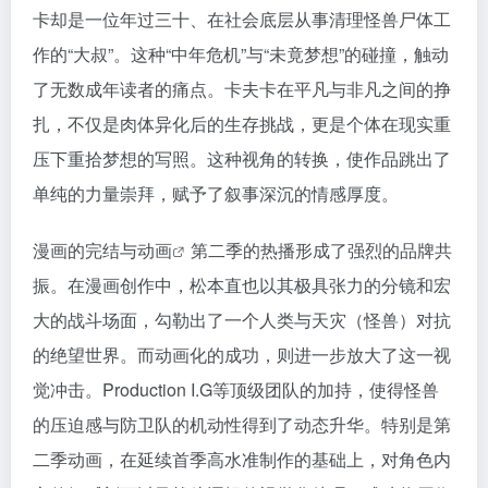
卡却是一位年过三十、在社会底层从事清理怪兽尸体工
作的“大叔”。这种“中年危机”与“未竟梦想”的碰撞，触动
了无数成年读者的痛点。卡夫卡在平凡与非凡之间的挣
扎，不仅是肉体异化后的生存挑战，更是个体在现实重
压下重拾梦想的写照。这种视角的转换，使作品跳出了
单纯的力量崇拜，赋予了叙事深沉的情感厚度。
漫画的完结与
动画
第二季的热播形成了强烈的品牌共
振。在漫画创作中，松本直也以其极具张力的分镜和宏
大的战斗场面，勾勒出了一个人类与天灾（怪兽）对抗
的绝望世界。而动画化的成功，则进一步放大了这一视
觉冲击。Production I.G等顶级团队的加持，使得怪兽
的压迫感与防卫队的机动性得到了动态升华。特别是第
二季动画，在延续首季高水准制作的基础上，对角色内