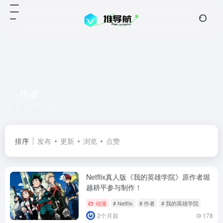
作者
共 1 篇文章
排序
发布
更新
浏览
点赞
Netflix真人版《我的英雄学院》原作者堀
越耕平参与制作！
动漫
# Netflix
# 作者
# 我的英雄学院
2个月前
178