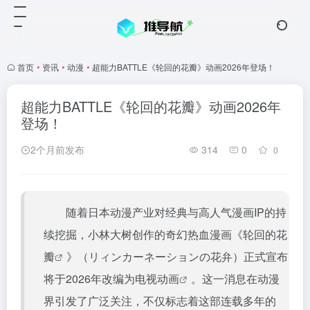
首页
•
资讯
•
动漫
•
超能力BATTLE《轮回的花瓣》动画2026年登场！
超能力BATTLE《轮回的花瓣》动画2026年
登场！
2个月前发布
314
0
0
随着日本动漫产业对经典与高人气漫画IP的持
续挖掘，小林大树创作的奇幻热血漫画《
轮回的花
瓣
》（リィンカーネーションの花弁）正式宣布
将于2026年改编为电视
动画
。这一消息在动漫
界引发了广泛关注，不仅标志着这部连载多年的