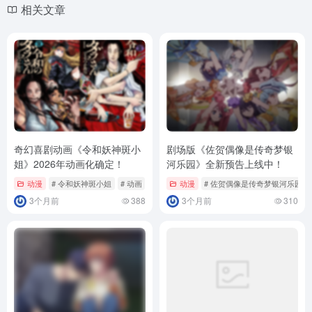
相关文章
奇幻喜剧动画《令和妖神斑小
剧场版《佐贺偶像是传奇梦银
姐》2026年动画化确定！
河乐园》全新预告上线中！
动漫
# 令和妖神斑小姐
# 动画
动漫
# 佐贺偶像是传奇梦银河乐园
3个月前
388
3个月前
310