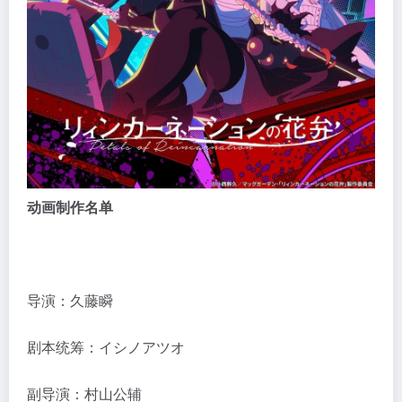
动画制作名单
导演：久藤瞬
剧本统筹：イシノアツオ
副导演：村山公辅