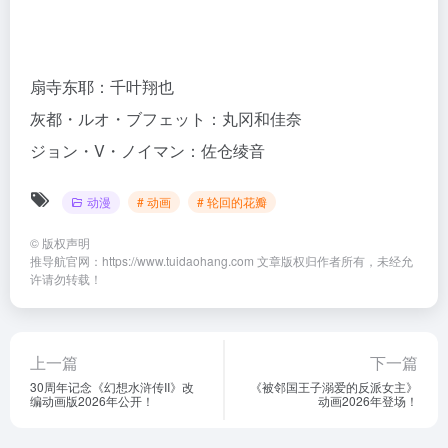
扇寺东耶：千叶翔也
灰都・ルオ・ブフェット：丸冈和佳奈
ジョン・V・ノイマン：佐仓绫音
动漫
# 动画
# 轮回的花瓣
©
版权声明
推导航官网：https://www.tuidaohang.com 文章版权归作者所有，未经允
许请勿转载！
上一篇
下一篇
30周年记念《幻想水浒传II》改
《被邻国王子溺爱的反派女主》
编动画版2026年公开！
动画2026年登场！