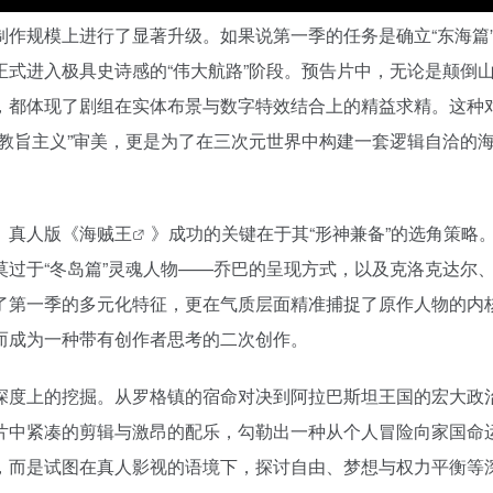
作规模上进行了显著升级。如果说第一季的任务是确立“东海篇
式进入极具史诗感的“伟大航路”阶段。预告片中，无论是颠倒
，都体现了剧组在实体布景与数字特效结合上的精益求精。这种
教旨主义”审美，更是为了在三次元世界中构建一套逻辑自洽的
。真人版《
海贼王
》成功的关键在于其“形神兼备”的选角策略
过于“冬岛篇”灵魂人物——乔巴的呈现方式，以及克洛克达尔
了第一季的多元化特征，更在气质层面精准捕捉了原作人物的内
而成为一种带有创作者思考的二次创作。
深度上的挖掘。从罗格镇的宿命对决到阿拉巴斯坦王国的宏大政
片中紧凑的剪辑与激昂的配乐，勾勒出一种从个人冒险向家国命
，而是试图在真人影视的语境下，探讨自由、梦想与权力平衡等