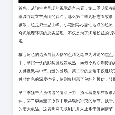
首先，从预告片呈现的视觉语言来看，第二季明显在制
基调并建立主角团的羁绊，那么第二季则标志着故事正
骇浪，还是威士忌山峰、小花园等标志性地点的还原
奇诡地理环境的忠实呈现，不仅是为了满足粉丝的“原
观。
核心角色的选角与新人物的点睛之笔成为讨论的焦点
中，草帽一伙的默契度愈发成熟，而最令观众期待的莫
关键反派与中坚力量的登场。第二季的选角不仅延续
种对角色的深度挖掘，使剧集脱离了单纯的模仿，转
第二季预告片所传递的情绪张力，预示着剧集在叙事
弈，第二季涵盖了原作中最具戏剧冲突的章节。预告
的宏大叙述。这表明网飞版剧集并未止步于复刻情节