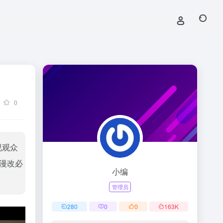
0
视观众
漫改必
小编
管理员
280
0
0
163
K