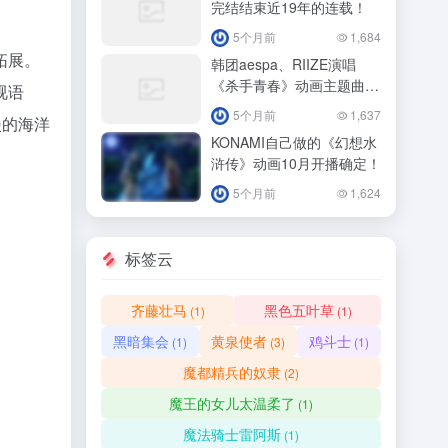
完结结束近19年的连载！
5个月前
1,684
拓展。
韩团aespa、RIIZE演唱
《杀手青春》动画主题曲
视语
4/11正式播出！
5个月前
1,637
漫的海洋
KONAMI自己做的《幻想水
浒传》动画10月开播确定！
5个月前
1,624
标签云
齐藤壮马
黑色五叶草
(1)
(1)
黑暗集会
黄泉使者
鸡斗士
(1)
(3)
(1)
魔都精兵的奴隶
(2)
魔王的女儿太温柔了
(1)
魔法骑士雷阿斯
(1)