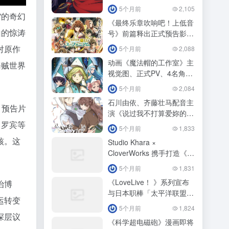
ビーム」
5个月前
2,105
”的奇幻
《最终乐章吹响吧！上低音
山的惊涛
号》前篇释出正式预告影
片！
对原作
5个月前
2,088
动画《魔法帽的工作室》主
海贼世界
视觉图、正式PV、4名角色
视觉图公开！
5个月前
2,084
石川由依、齐藤壮马配音主
。预告片
演《说过我不打算爱妳的下
任公爵大人，不知为何竟然
、罗宾等
5个月前
1,833
对我溺爱有加》动画化！
核。这
Studio Khara ×
CloverWorks 携手打造《福
音战士》新作释出特报影
5个月前
1,831
像！
《LoveLive！ 》系列宣布
治博
与日本职棒「太平洋联盟6
运转变
球团」展开第3 波合作！
5个月前
1,824
深层议
《科学超电磁砲》漫画即将