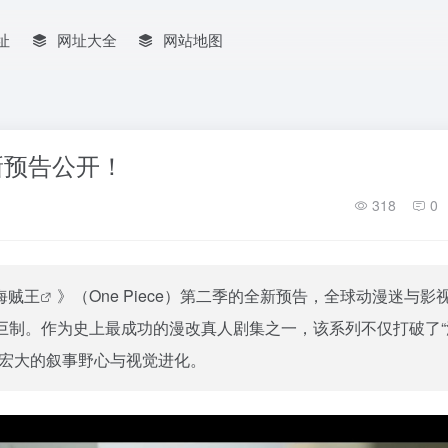
址
网址大全
网站地图
全新预告公开！
318
0
海贼王
》（One Piece）第二季的全新预告，全球动漫迷与影
巨制。作为史上最成功的漫改真人剧集之一，该系列不仅打破了“
为宏大的叙事野心与视觉进化。