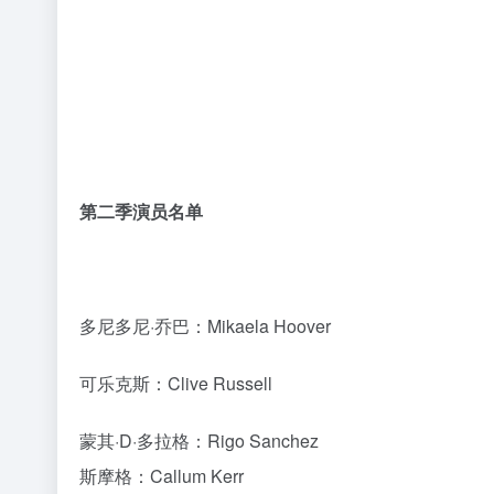
蒙其·D·多拉格：Rigo Sanchez
斯摩格：Callum Kerr
达丝琪：Julia Rehwald
布洛基：Brendan Sean Murray
多利：Werner Coetser
Mr.3：David Dastmalchian
Mr.0：Joe Manganiello
Miss 星期三：Charithra Chandran
Miss ALL 星期天：Lera Abova
Miss 黄金周：Sophia Anne Caruso