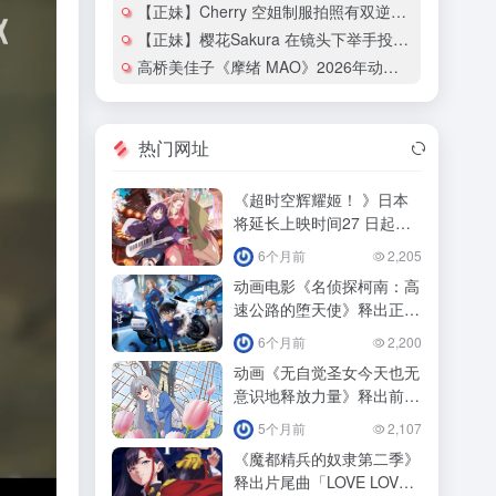
【正妹】Cherry 空姐制服拍照有双逆天大长腿！
【正妹】樱花Sakura 在镜头下举手投足都散发热辣的魅力！
高桥美佳子《摩绪 MAO》2026年动画化确定！
热门网址
《超时空辉耀姬！ 》日本
将延长上映时间27 日起追
加「ray 超时空辉耀姬！
6个月前
2,205
动画电影《名侦探柯南：高
速公路的堕天使》释出正式
预告影！
6个月前
2,200
动画《无自觉圣女今天也无
意识地释放力量》释出前导
预告预定！
5个月前
2,107
《魔都精兵的奴隶第二季》
释出片尾曲「LOVE LOVE