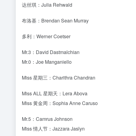
Mr.5：Camrus Johnson
Miss 情人节：Jazzara Jaslyn
Mr.9：Daniel Lasker
尹卡兰姆：Yonda Thomas
寇布拉：Sendhil Ramamurthy
古蕾娃：Katey Sagal
西尔尔克医生：Mark Harelik
多鲁顿：Tyrone Keogh
瓦波尔：Rob Colletti
动漫
# Netflix
# 海贼王
# 真人版