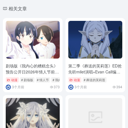
相关文章
剧场版《我内心的糟糕念头》
第二季《葬送的芙莉莲》ED抢
预告公开日2026年情人节前夕
先听milet演唱+Evan Call编
上映！
曲！
动漫
# 剧场版
# 情人节
# 我内心的糟糕念头
动漫
# 葬送的芙莉莲
3个月前
373
3个月前
394