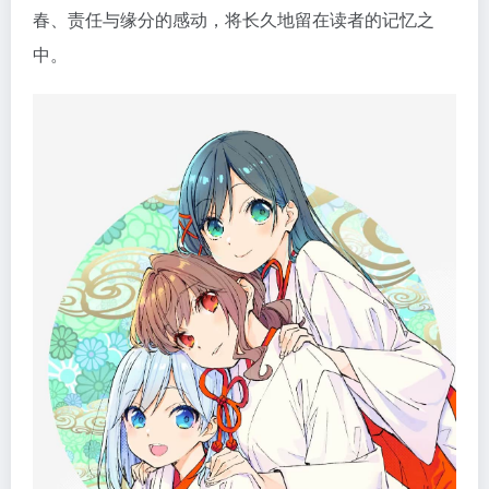
春、责任与缘分的感动，将长久地留在读者的记忆之
中。