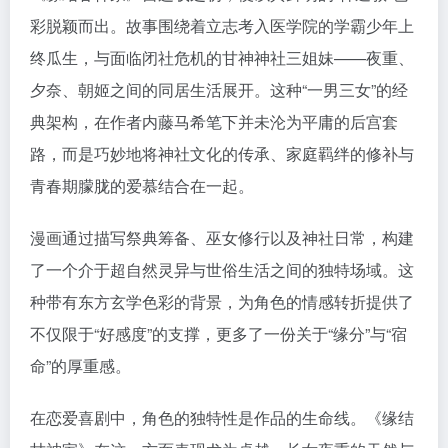
彩脱颖而出。故事围绕着立志考入医学院的学霸少年上
终瓜生，与面临闭社危机的甘神神社三姐妹——夜重、
夕奈、朝姬之间的同居生活展开。这种“一男三女”的经
典架构，在作者内藤马希笔下并未沦为平庸的后宫套
路，而是巧妙地将神社文化的传承、家庭羁绊的修补与
青春期朦胧的爱慕结合在一起。
漫画通过描写祭典筹备、巫女修行以及神社日常，构建
了一个介于超自然灵异与世俗生活之间的独特场域。这
种带有东方玄学色彩的背景，为角色的情感转折提供了
不仅限于“好感度”的支撑，更多了一份关于“缘分”与“宿
命”的厚重感。
在恋爱喜剧中，角色的独特性是作品的生命线。《缘结