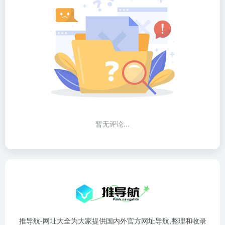
暂无评论...
推导航-网址大全为大家提供国内外官方网址导航,整理和收录