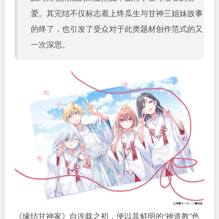
爱。其完结不仅标志着上终瓜生与甘神三姐妹故事
的终了，也引发了受众对于此类题材创作范式的又
一次深思。
《缘结甘神家》自连载之初，便以其鲜明的“神道教”色