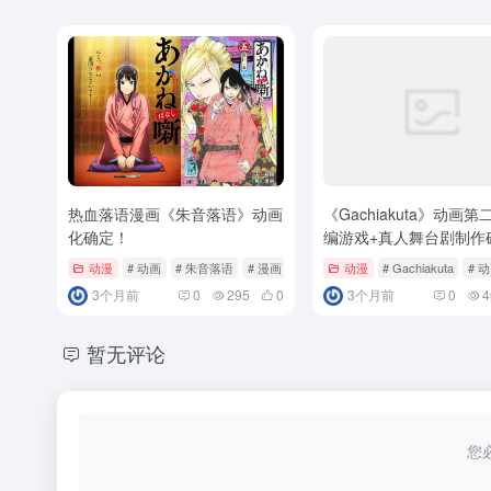
热血落语漫画《朱音落语》动画
《Gachiakuta》动画第
化确定！
编游戏+真人舞台剧制作
动漫
# 动画
# 朱音落语
# 漫画
动漫
# Gachiakuta
# 
3个月前
0
295
0
3个月前
0
4
暂无评论
您