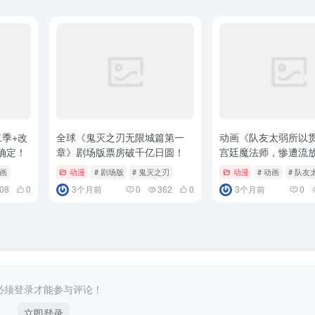
二季+改
全球《鬼灭之刃无限城篇第一
动画《队友太弱所以
确定！
章》剧场版票房破千亿日圆！
宫廷魔法师，惨遭流
是最强》10月登场！
动画
动漫
# 剧场版
# 鬼灭之刃
动漫
# 动画
# 队
08
0
3个月前
0
362
0
3个月前
0
必须登录才能参与评论！
立即登录