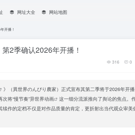
址
网址大全
网站地图
6年开播！
第2季确认2026年开播！
316
0
》（異世界のんびり農家）正式宣布其第二季将于2026年开
次将“慢节奏”异世界
动画
这一细分流派推向了舆论的焦点。
其续作的定档不仅是对作品质量的肯定，更折射出当代观众审美