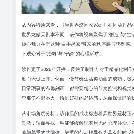
从内容特质来看，《
异世界悠闲农家
》在同类作品
世界龙傲天剧本不同，该作将视角聚焦于“创造”与“
核心魅力在于这种“白手起家”带来的秩序感与获得感
下观众对于“治愈”与“宁静”的心理诉求。
续作定于2026年开播，反映了制作方对于精品化制
度而仓促上阵。然而，慢节奏生活类动画的成功，极
日常琐事的温馨刻画，都需要精心的节奏控制和视觉表
季那份不温不火、恰到好处的舒适感，从而保证IP的
从市场角度分析，该作品的成功标志着异世界题材正从
刺激，转而寻找一种能够缓解现实焦虑的心理补偿。
助与尊重的共同体，繁重的劳动被异化为具有即时反馈