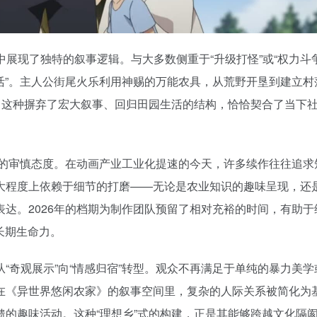
中展现了独特的叙事逻辑。与大多数侧重于“升级打怪”或“权力斗
生活”。主人公街尾火乐利用神赐的万能农具，从荒野开垦到建立村
。这种摒弃了宏大叙事、回归田园生活的结构，恰恰契合了当下
作的审慎态度。在动画产业工业化提速的今天，许多续作往往追求
大程度上依赖于细节的打磨——无论是农业知识的趣味呈现，还
达。2026年的档期为制作团队预留了相对充裕的时间，有助于
长期生命力。
“奇观展示”向“情感归宿”转型。观众不再满足于单纯的暴力美学
在《异世界悠闲农家》的叙事空间里，复杂的人际关系被简化为
的趣味活动。这种“理想乡”式的构建，正是其能够跨越文化隔