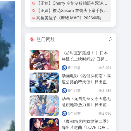
【正妹】Cherry 空姐制服拍照有双逆天大长腿！
【正妹】樱花Sakura 在镜头下举手投足都散发热辣的魅力！
高桥美佳子《摩绪 MAO》2026年动画化确定！
热门网址
《超时空辉耀姬！ 》日本
将延长上映时间27 日起追
加「ray 超时空辉耀姬！
5个月前
2,194
动画电影《名侦探柯南：高
速公路的堕天使》释出正式
预告影！
5个月前
2,189
动画《无自觉圣女今天也无
意识地释放力量》释出前导
预告预定！
5个月前
2,096
《魔都精兵的奴隶第二季》
释出片尾曲「LOVE LOVE