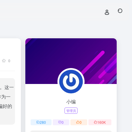
0
播。这一
作为一
小编
偏好的
管理员
280
0
0
160
K