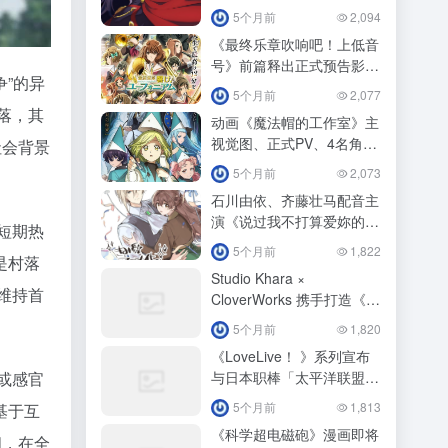
ビーム」
5个月前
2,094
《最终乐章吹响吧！上低音
号》前篇释出正式预告影
争”的异
片！
5个月前
2,077
落，其
动画《魔法帽的工作室》主
视觉图、正式PV、4名角色
社会背景
视觉图公开！
5个月前
2,073
石川由依、齐藤壮马配音主
演《说过我不打算爱妳的下
短期热
任公爵大人，不知为何竟然
5个月前
1,822
是村落
对我溺爱有加》动画化！
Studio Khara ×
维持首
CloverWorks 携手打造《福
音战士》新作释出特报影
5个月前
1,820
像！
《LoveLive！ 》系列宣布
或感官
与日本职棒「太平洋联盟6
球团」展开第3 波合作！
5个月前
1,813
基于互
《科学超电磁砲》漫画即将
阂，在全