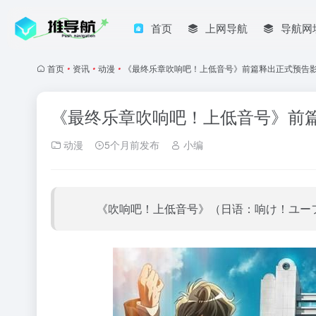
首页
上网导航
导航网
首页
•
资讯
•
动漫
•
《最终乐章吹响吧！上低音号》前篇释出正式预告
《最终乐章吹响吧！上低音号》前
动漫
5个月前发布
小编
《吹响吧！上低音号》（日语：响け！ユーフォニ