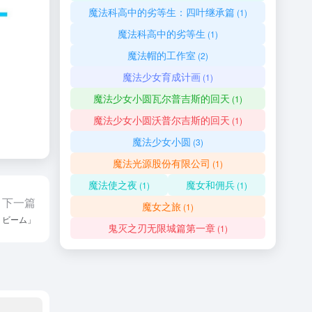
魔法科高中的劣等生：四叶继承篇
(1)
魔法科高中的劣等生
(1)
魔法帽的工作室
(2)
魔法少女育成计画
(1)
魔法少女小圆瓦尔普吉斯的回天
(1)
魔法少女小圆沃普尔吉斯的回天
(1)
魔法少女小圆
(3)
魔法光源股份有限公司
(1)
魔法使之夜
魔女和佣兵
(1)
(1)
下一篇
魔女之旅
(1)
 ビーム」
鬼灭之刃无限城篇第一章
(1)