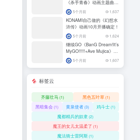
《杀手青春》动画主题曲
4/11正式播出！
5个月前
1,637
KONAMI自己做的《幻想水
浒传》动画10月开播确定！
5个月前
1,624
继续GO《BanG Dream!It’s
MyGO!!!!!+Ave Mujica》
2027年1月登场！
5个月前
1,607
标签云
齐藤壮马
黑色五叶草
(1)
(1)
黑暗集会
黄泉使者
鸡斗士
(1)
(3)
(1)
魔都精兵的奴隶
(2)
魔王的女儿太温柔了
(1)
魔法骑士雷阿斯
(1)