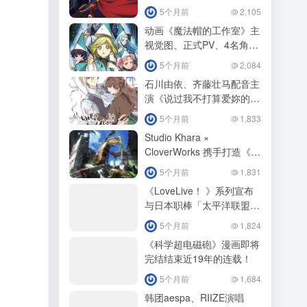
ビーム」
5个月前
2,105
动画《魔法帽的工作室》主
视觉图、正式PV、4名角色
视觉图公开！
5个月前
2,084
石川由依、齐藤壮马配音主
演《说过我不打算爱妳的下
任公爵大人，不知为何竟然
5个月前
1,833
对我溺爱有加》动画化！
Studio Khara ×
CloverWorks 携手打造《福
音战士》新作释出特报影
5个月前
1,831
像！
《LoveLive！ 》系列宣布
与日本职棒「太平洋联盟6
球团」展开第3 波合作！
5个月前
1,824
《科学超电磁砲》漫画即将
完结结束近19年的连载！
5个月前
1,684
韩团aespa、RIIZE演唱