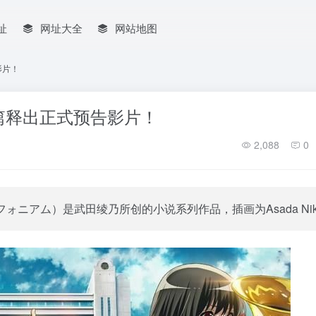
址
网址大全
网站地图
影片！
篇释出正式预告影片！
2,088
0
アム）是武田绫乃所创的小说系列作品，插画为Asada Nik