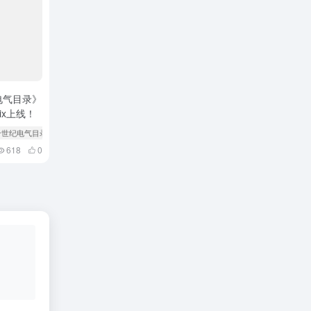
电气目录》
ix上线！
二十世纪电气目录
# 动画
618
0