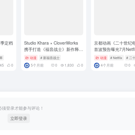
二季定档
Studio Khara × CloverWorks
京都动画《二十世纪
携手打造《福音战士》新作释出
首波预告曝光7月Netfl
特报影像！
草
动漫
# 新福音战士
动漫
# Netflix
# 
45
0
5个月前
0
1,830
0
4个月前
0
必须登录才能参与评论！
立即登录