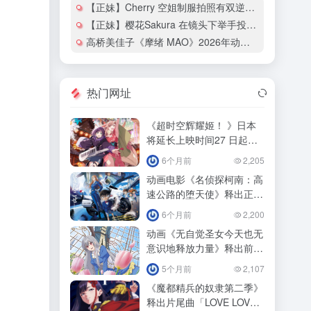
【正妹】Cherry 空姐制服拍照有双逆天大长腿！
【正妹】樱花Sakura 在镜头下举手投足都散发热辣的魅力！
高桥美佳子《摩绪 MAO》2026年动画化确定！
热门网址
《超时空辉耀姬！ 》日本
将延长上映时间27 日起追
加「ray 超时空辉耀姬！
6个月前
2,205
动画电影《名侦探柯南：高
速公路的堕天使》释出正式
预告影！
6个月前
2,200
动画《无自觉圣女今天也无
意识地释放力量》释出前导
预告预定！
5个月前
2,107
《魔都精兵的奴隶第二季》
释出片尾曲「LOVE LOVE