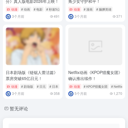
分》真人版电影2026年上映！
角少女守护和平！
动漫
# 动画
# 电影
# 秒速5公分
动漫
# 漫画
# 腼腆英雄
3个月前
491
3个月前
371
日本剧场版《链锯人蕾洁篇》
Netflix动画《KPOP猎魔女团》
票房突破65亿日元！
确认推出续作！
动漫
# 剧场版
# 日元
# 日本
动漫
# KPOP猎魔女团
# Netflix
3个月前
358
5个月前
1,270
暂无评论