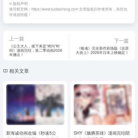
©
版权声明
推导航官网：https://www.tuidaohang.com 文章版权归作者所有，未经允
许请勿转载！
上一篇
下一篇
《公主大人，接下来是“拷问”时
《银魂》完全新作剧场版《吉原
间》漫画完结，第二季动画2026
大炎上》2026年日本上映确定！
年播出！
相关文章
新海诚动画改编《秒速5公
SHY《腼腆英雄》漫画完结阴