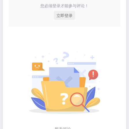
您必须登录才能参与评论！
立即登录
暂无评论...