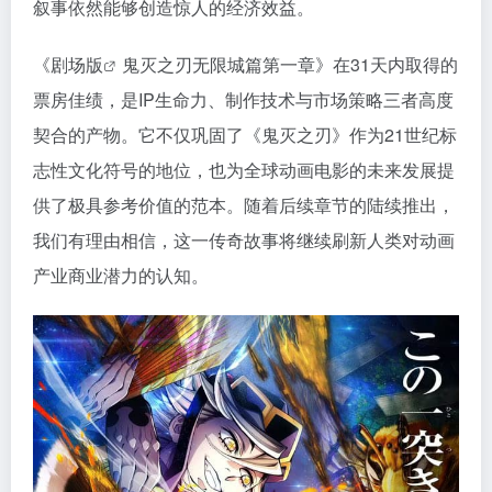
叙事依然能够创造惊人的经济效益。
《
剧场版
鬼灭之刃无限城篇第一章》在31天内取得的
票房佳绩，是IP生命力、制作技术与市场策略三者高度
契合的产物。它不仅巩固了《鬼灭之刃》作为21世纪标
志性文化符号的地位，也为全球动画电影的未来发展提
供了极具参考价值的范本。随着后续章节的陆续推出，
我们有理由相信，这一传奇故事将继续刷新人类对动画
产业商业潜力的认知。