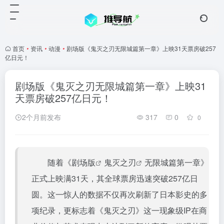
首页
•
资讯
•
动漫
•
剧场版《鬼灭之刃无限城篇第一章》上映31天票房破257
亿日元！
剧场版《鬼灭之刃无限城篇第一章》上映31
天票房破257亿日元！
2个月前发布
317
0
0
随着《
剧场版
鬼灭之刃
无限城篇第一章》
正式上映满31天，其全球票房迅速突破257亿日
圆。这一惊人的数据不仅再次刷新了日本影史的多
项纪录，更标志着《鬼灭之刃》这一现象级IP在商