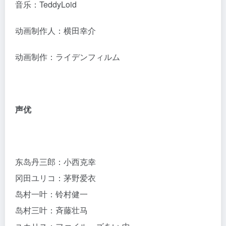
音乐：TeddyLoid
动画制作人：横田幸介
动画制作：ライデンフィルム
声优
东岛丹三郎：小西克幸
冈田ユリコ：茅野爱衣
岛村一叶：铃村健一
岛村三叶：斉藤壮马