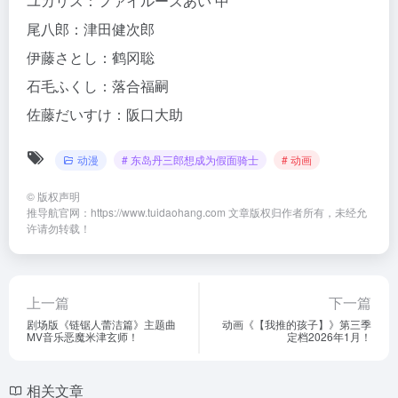
ユカリス：ファイルーズあい 中
尾八郎：津田健次郎
伊藤さとし：鹤冈聡
石毛ふくし：落合福嗣
佐藤だいすけ：阪口大助
动漫
# 东岛丹三郎想成为假面骑士
# 动画
©
版权声明
推导航官网：https://www.tuidaohang.com 文章版权归作者所有，未经允
许请勿转载！
上一篇
下一篇
剧场版《链锯人​​蕾洁篇》主题曲
动画《【我推的孩子】》第三季
MV音乐恶魔米津玄师！
定档2026年1月！
相关文章