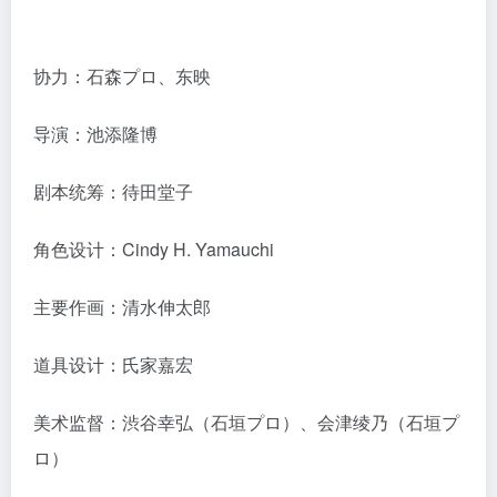
协力：石森プロ、东映
导演：池添隆博
剧本统筹：待田堂子
角色设计：Cindy H. Yamauchi
主要作画：清水伸太郎
道具设计：氏家嘉宏
美术监督：渋谷幸弘（石垣プロ）、会津绫乃（石垣プ
ロ）