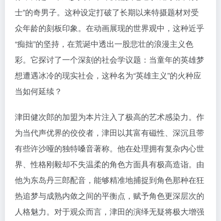
士”的奇男子。这种设定打破了长期以来特摄题材对受
众年龄的刻板印象。在动画展现的世界观中，这种近乎
“痴拙”的坚持，在荒诞中透出一股悲壮的浪漫主义色
彩。它探讨了一个深刻的社会学议题：当童年的英雄梦
想遭遇冰冷的现实社会，这种名为“英雄主义”的火种应
当如何延续？
津田健次郎的加盟为本片注入了极高的艺术感染力。作
为当代声优界的佼佼者，津田以其富有磁性、深沉且带
有些许沙哑的独特嗓音著称。他在处理拥有复杂内心世
界、性格刚毅却不失温柔的角色方面具有极高造诣。由
他为东岛丹三郎配音，能够精准地捕捉到角色那种在狂
热追梦与成熟内敛之间的平衡点，赋予角色更深层次的
人格魅力。对于观众而言，津田的演绎无疑将极大增强