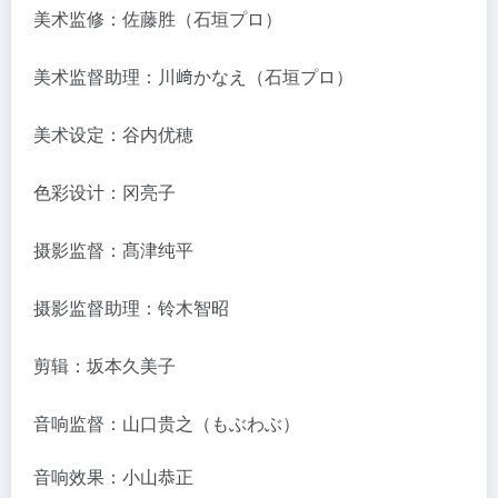
美术监修：佐藤胜（石垣プロ）
美术监督助理：川﨑かなえ（石垣プロ）
美术设定：谷内优穂
色彩设计：冈亮子
摄影监督：髙津纯平
摄影监督助理：铃木智昭
剪辑：坂本久美子
音响监督：山口贵之（もぶわぶ）
音响效果：小山恭正