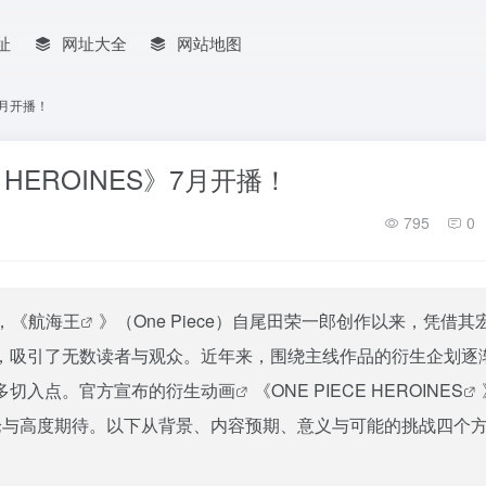
址
网址大全
网站地图
7月开播！
 HEROINES》7月开播！
795
0
，《
航海王
》（One Piece）自尾田荣一郎创作以来，凭借其
，吸引了无数读者与观众。近年来，围绕主线作品的衍生企划逐
多切入点。官方宣布的衍生
动画
《
ONE PIECE HEROINES
论与高度期待。以下从背景、内容预期、意义与可能的挑战四个