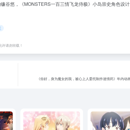
的镰谷悠，《MONSTERS一百三情飞龙侍极》小岛崇史角色设
王
，未经允许请勿转载！
《你好，身为魔女的我，被心上人委托制作迷情药》年内动