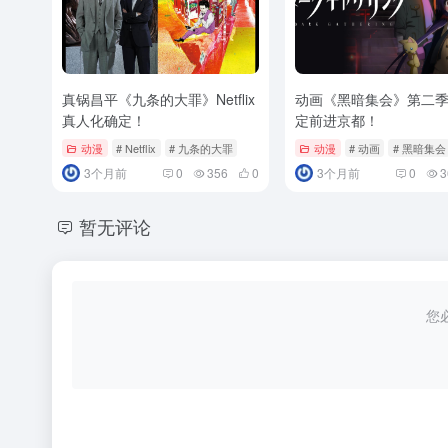
真锅昌平《九条的大罪》Netflix
动画《黑暗集会》第二
真人化确定！
定前进京都！
动漫
# Netflix
# 九条的大罪
动漫
# 动画
# 黑暗集会
3个月前
0
356
0
3个月前
0
3
暂无评论
您