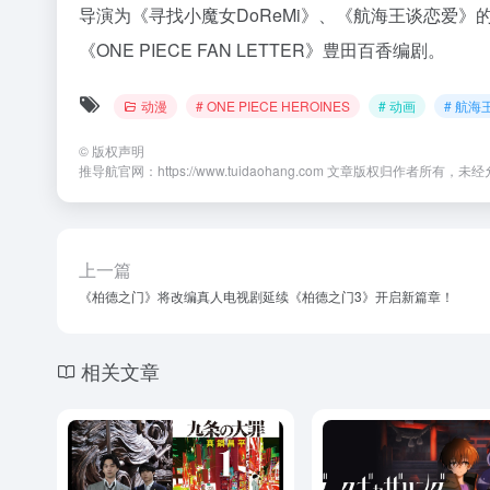
导演为《寻找小魔女DoReMi》、《航海王谈恋爱》
《ONE PIECE FAN LETTER》豊田百香编剧。
动漫
# ONE PIECE HEROINES
# 动画
# 航海
©
版权声明
推导航官网：https://www.tuidaohang.com 文章版权归作者所有
上一篇
《柏德之门》将改编真人电视剧延续《柏德之门3》开启新篇章！
相关文章