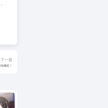
计，
下一篇
画化确定！