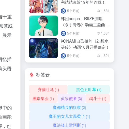
完结结束近19年的连载！
5个月前
1,681
若干重
韩团aespa、RIIZE演唱
《杀手青春》动画主题曲
频繁或
4/11正式播出！
5个月前
1,634
、展示
KONAMI自己做的《幻想水
浒传》动画10月开播确定！
5个月前
1,621
回忆插
镜头语
标签云
齐藤壮马
黑色五叶草
(1)
(1)
黑暗集会
黄泉使者
鸡斗士
(1)
(3)
(1)
魔都精兵的奴隶
界中的
(2)
魔王的女儿太温柔了
动画能
(1)
魔法骑士雷阿斯
(1)
评，也