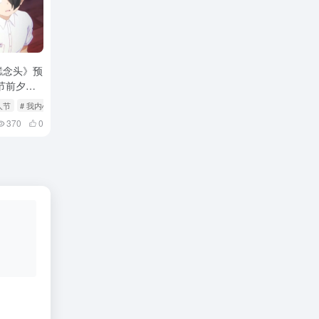
糕念头》预
人节前夕上
人节
# 我内心的糟糕念头
370
0