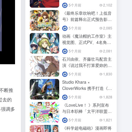
ビーム」
5个月前
2,102
《最终乐章吹响吧！上低音
号》前篇释出正式预告影
片！
5个月前
2,085
动画《魔法帽的工作室》主
视觉图、正式PV、4名角色
视觉图公开！
5个月前
2,081
石川由依、齐藤壮马配音主
演《说过我不打算爱妳的下
任公爵大人，不知为何竟然
5个月前
1,830
对我溺爱有加》动画化！
Studio Khara ×
CloverWorks 携手打造《福
不断推
音战士》新作释出特报影
5个月前
1,828
过去的
像！
《LoveLive！ 》系列宣布
界强调多
与日本职棒「太平洋联盟6
球团」展开第3 波合作！
5个月前
1,821
《科学超电磁砲》漫画即将