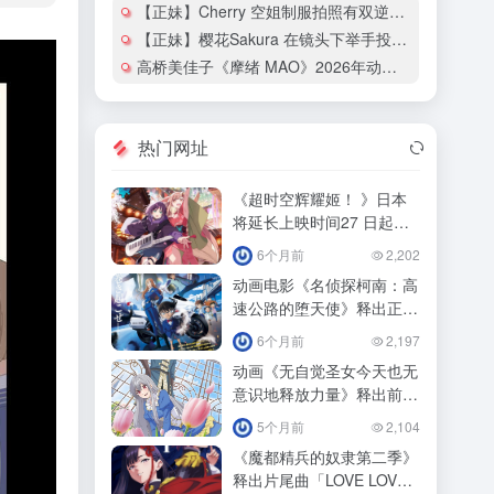
【正妹】Cherry 空姐制服拍照有双逆天大长腿！
【正妹】樱花Sakura 在镜头下举手投足都散发热辣的魅力！
高桥美佳子《摩绪 MAO》2026年动画化确定！
热门网址
《超时空辉耀姬！ 》日本
将延长上映时间27 日起追
加「ray 超时空辉耀姬！
6个月前
2,202
动画电影《名侦探柯南：高
速公路的堕天使》释出正式
预告影！
6个月前
2,197
动画《无自觉圣女今天也无
意识地释放力量》释出前导
预告预定！
5个月前
2,104
《魔都精兵的奴隶第二季》
释出片尾曲「LOVE LOVE