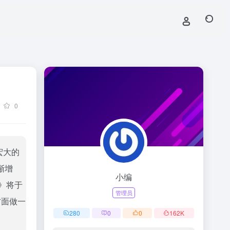
0
宏大的
渐增
小编
》将于
管理员
方面做一
280
0
0
162
K