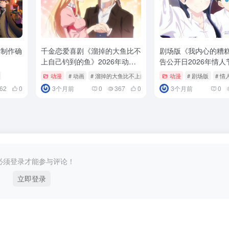
季制作确
千金恋爱喜剧《溜掉的大鱼比不
剧场版《我内心的糟
上自己钓到的鱼》2026年动画
告公开日2026年情
化！
映！
动漫
# 动画
# 溜掉的大鱼比不上自己钓到的鱼
动漫
# 剧场版
# 情
62
0
3个月前
0
367
0
3个月前
0
必须登录才能参与评论！
立即登录