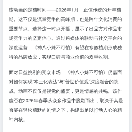
该动画的定档时间——2026年1月，正值传统的开年档
期。这不仅是流量竞争的高峰期，也是跨年文化消费的
重要节点。选择这一时点开播，显示了出品方对作品市
场竞争力的坚定信心。通过跨媒体的联动与社交平台的
深度运营，《神八小妹不可怕》有望在寒假档期形成独
特的品牌效应，实现口碑与商业价值的双重收割。
面对日益挑剔的受众市场，《神八小妹不可怕》仍需面
对如何实现“本土化表达”与“普世价值观”深度融合的挑
战。动画不仅仅是视觉的盛宴，更是情感的共鸣。该作
能否在2026年春季从众多作品中脱颖而出，取决于其是
否能在轻松幽默的剧情之下，构建出足以打动人心的精
神内核。