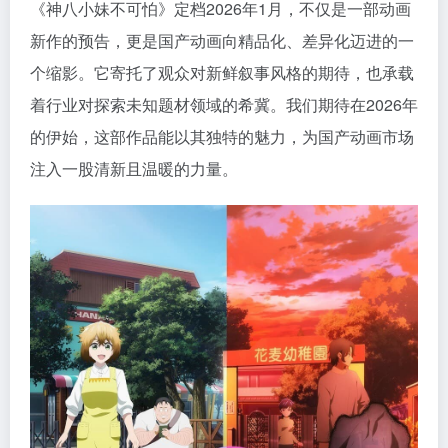
《神八小妹不可怕》定档2026年1月，不仅是一部动画
新作的预告，更是国产动画向精品化、差异化迈进的一
个缩影。它寄托了观众对新鲜叙事风格的期待，也承载
着行业对探索未知题材领域的希冀。我们期待在2026年
的伊始，这部作品能以其独特的魅力，为国产动画市场
注入一股清新且温暖的力量。