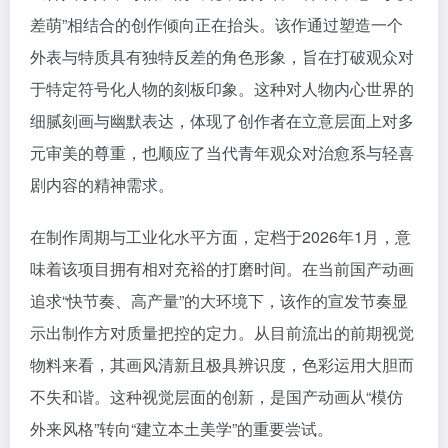
差萌”相结合的创作倾向正在抬头。该作通过塑造一个
外表与特质具有独特反差的角色形象，旨在打破观众对
于特定符号化人物的刻板印象。这种对人物内心世界的
细腻刻画与幽默表达，体现了创作者在立意层面上对多
元审美的尊重，也顺应了当代青年观众对治愈系与轻喜
剧内容的精神需求。
在制作周期与工业化水平方面，定档于2026年1月，意
味着该项目拥有相对充裕的打磨时间。在当前国产动画
追求“快节奏、高产量”的大环境下，该作的宣发节奏显
示出制作方对质量把控的定力。从目前流出的前期视觉
物料来看，其画风清新且极具辨识度，色彩运用大胆而
不失和谐。这种视觉层面的创新，是国产动画从“模仿
外来风格”转向“建立本土美学”的重要尝试。