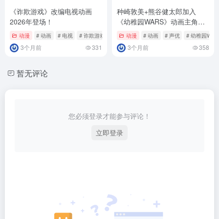
《诈欺游戏》改编电视动画
种崎敦美+熊谷健太郎加入
2026年登场！
《幼稚园WARS》动画主角声
优阵容！
动漫
# 动画
# 电视
# 诈欺游戏
动漫
# 动画
# 声优
# 幼稚园WAR
3个月前
331
3个月前
358
暂无评论
您必须登录才能参与评论！
立即登录