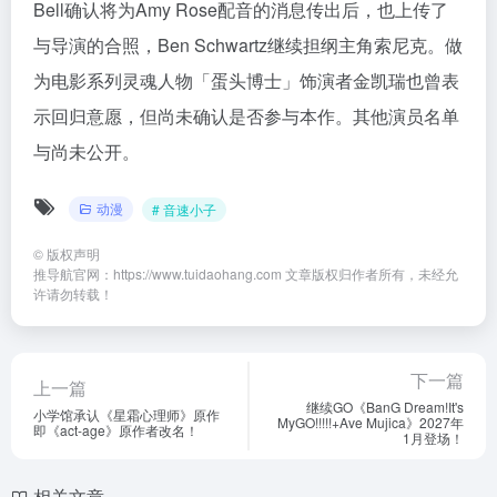
Bell确认将为Amy Rose配音的消息传出后，也上传了
与导演的合照，Ben Schwartz继续担纲主角索尼克。做
为电影系列灵魂人物「蛋头博士」饰演者金凯瑞也曾表
示回归意愿，但尚未确认是否参与本作。其他演员名单
与尚未公开。
动漫
# 音速小子
©
版权声明
推导航官网：https://www.tuidaohang.com 文章版权归作者所有，未经允
许请勿转载！
下一篇
上一篇
继续GO《BanG Dream!It's
小学馆承认《星霜心理师》原作
MyGO!!!!!+Ave Mujica》2027年
即《act-age》原作者改名！
1月登场！
相关文章