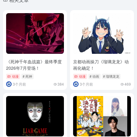
《死神千年血战篇》最终季度
京都动画操刀《瑠璃龙龙》动
2026年7月登场！
画化确定！
动漫
# 死神
动漫
# 动画
# 瑠璃龙龙
3个月前
384
3个月前
469