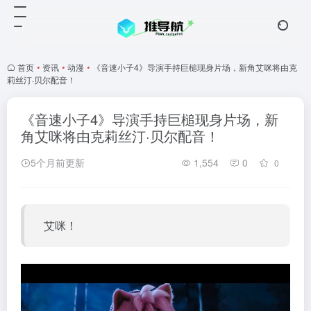
首页
•
资讯
•
动漫
•
《音速小子4》导演手持巨槌现身片场，新角艾咪将由克
莉丝汀·贝尔配音！
《音速小子4》导演手持巨槌现身片场，新
角艾咪将由克莉丝汀·贝尔配音！
5个月前更新
1,554
0
0
艾咪！