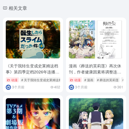
相关文章
《关于我转生变成史莱姆这档
漫画《葬送的芙莉莲》再次休
事》第四季定档2026年连播两
刊，作者健康因素将调整连
季！
载！
动漫
# 关于我转生变成史莱姆这档事
动漫
# 漫画
# 葬送的芙莉莲
# 连
3个月前
402
3个月前
361