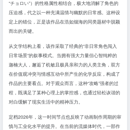
“チョロい”）的性格属性相结合，极大地消解了角色的
压迫感，代之以一种充满温情与幽默的日常感。这种设
定上的错位，正是该作品在浩如烟海的同类题材中脱颖
而出的关键。
从文学结构上看，该作采取了经典的“非日常角色闯入
日常场景”的叙事模式。当拥有强大力量但心智纯粹的
迦楠大人，邂逅了机敏且极具亲和力的人类主角，双方
在价值观冲突与情感互动中所产生的化学反应，构成了
作品的主要看点。对于观众而言，这种“攻略”强者的过
程，既满足了某种心理上的掌控感，也通过轻松诙谐的
对白缓解了现实生活中的精神压力。
定档2026年，这一时间节点也反映了动画制作周期的审
慎与工业化水平的提升。在当前的流媒体时代，一部作