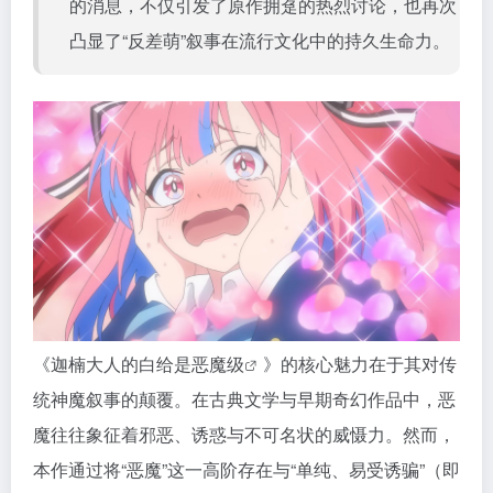
的消息，不仅引发了原作拥趸的热烈讨论，也再次
凸显了“反差萌”叙事在流行文化中的持久生命力。
《
迦楠大人的白给是恶魔级
》的核心魅力在于其对传
统神魔叙事的颠覆。在古典文学与早期奇幻作品中，恶
魔往往象征着邪恶、诱惑与不可名状的威慑力。然而，
本作通过将“恶魔”这一高阶存在与“单纯、易受诱骗”（即