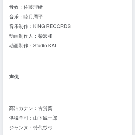
音效：佐藤理绪
音乐：睦月周平
音乐制作：KING RECORDS
动画制作人：柴宏和
动画制作：Studio KAI
声优
高洁カナン：古贺葵
供犠羊司：山下诚一郎
ジャンヌ：铃代纱弓