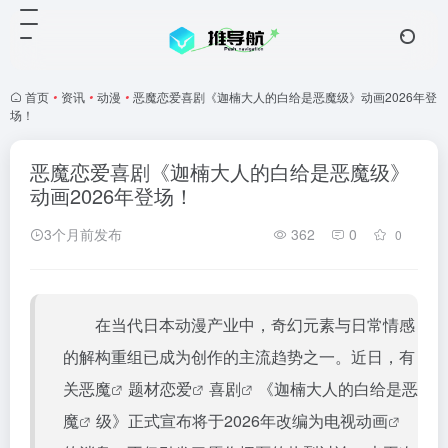
首页
•
资讯
•
动漫
•
恶魔恋爱喜剧《迦楠大人的白给是恶魔级》动画2026年登
场！
恶魔恋爱喜剧《迦楠大人的白给是恶魔级》
动画2026年登场！
3个月前发布
362
0
0
在当代日本动漫产业中，奇幻元素与日常情感
的解构重组已成为创作的主流趋势之一。近日，有
关
恶魔
题材
恋爱
喜剧
《迦楠大人的白给是
恶
魔
级》正式宣布将于2026年改编为电视
动画