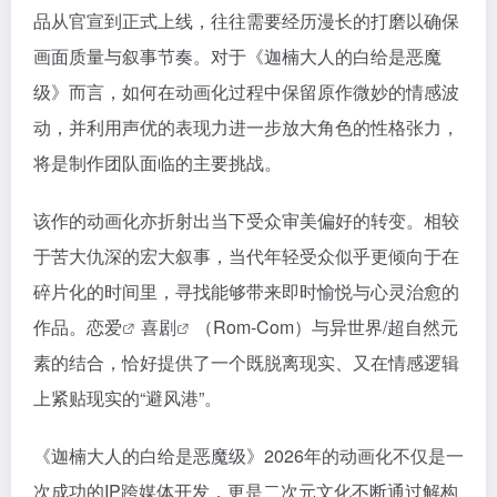
品从官宣到正式上线，往往需要经历漫长的打磨以确保
画面质量与叙事节奏。对于《迦楠大人的白给是恶魔
级》而言，如何在动画化过程中保留原作微妙的情感波
动，并利用声优的表现力进一步放大角色的性格张力，
将是制作团队面临的主要挑战。
该作的动画化亦折射出当下受众审美偏好的转变。相较
于苦大仇深的宏大叙事，当代年轻受众似乎更倾向于在
碎片化的时间里，寻找能够带来即时愉悦与心灵治愈的
作品。
恋爱
喜剧
（Rom-Com）与异世界/超自然元
素的结合，恰好提供了一个既脱离现实、又在情感逻辑
上紧贴现实的“避风港”。
《迦楠大人的白给是恶魔级》2026年的动画化不仅是一
次成功的IP跨媒体开发，更是二次元文化不断通过解构