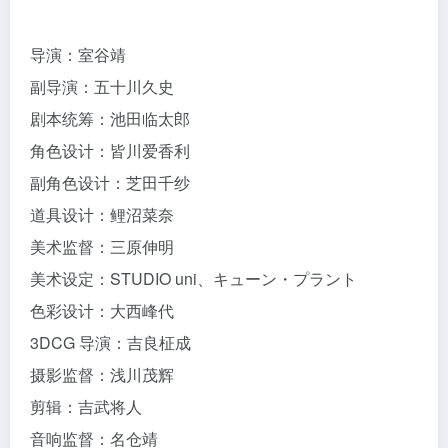
导演：室谷靖
副导演：五十川久史
剧本统筹：池田临太郎
角色设计：皆川爱香利
副角色设计：芝田千纱
道具设计：鲤沼菜奈
美术监督：三原伸明
美术设定：STUDIO uni、キューン・プラント
色彩设计：大西峰代
3DCG 导演：吉良柾成
摄影监督：浅川茂辉
剪辑：吉武将人
音响监督：名仓靖