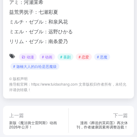
アミ：河瀬茉希
益荒男抚子：七瀬彩夏
ミルチ・ゼブル：和泉风花
ミエル・ゼブル：远野ひかる
リリム・ゼブル：南条爱乃
动漫
# 动画
# 喜剧
# 恋爱
# 恶魔
# 迦楠大人的白给是恶魔级
©
版权声明
推导航官网：https://www.tuidaohang.com 文章版权归作者所有，未经允
许请勿转载！
上一篇
下一篇
新版《魔法骑士雷阿斯》动画
漫画《葬送的芙莉莲》再次休
2026年公开！
刊，作者健康因素将调整连载！