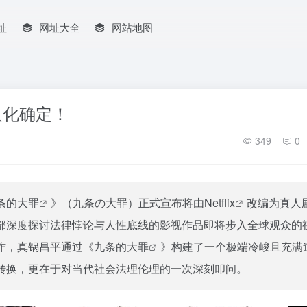
址
网址大全
网站地图
真人化确定！
349
0
条的大罪
》（九条の大罪）正式宣布将由
Netflix
改编为真人
部深度探讨法律悖论与人性底线的影视作品即将步入全球观众的
作，真锅昌平通过《
九条的大罪
》构建了一个极端冷峻且充满
转换，更在于对当代社会法理伦理的一次深刻叩问。