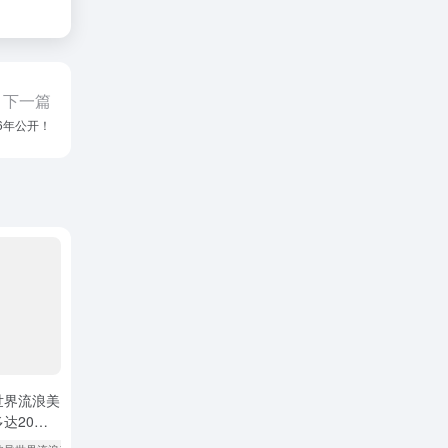
下一篇
6年公开！
世界流浪美
达20