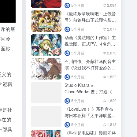
ビーム」
5个月前
2,094
《最终乐章吹响吧！上低音
号》前篇释出正式预告影
片！
排斥的底
5个月前
2,077
动画《魔法帽的工作室》主
粹且冷
视觉图、正式PV、4名角色
的面纱，
视觉图公开！
5个月前
2,073
石川由依、齐藤壮马配音主
演《说过我不打算爱妳的下
正义的
任公爵大人，不知为何竟然
5个月前
1,822
对我溺爱有加》动画化！
学逻辑
Studio Khara ×
CloverWorks 携手打造《福
音战士》新作释出特报影
5个月前
1,820
像！
《LoveLive！ 》系列宣布
更是社
与日本职棒「太平洋联盟6
存在的
球团」展开第3 波合作！
5个月前
1,813
一部具
《科学超电磁砲》漫画即将