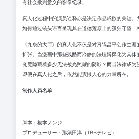
有社会批判意义的影像纪录。
真人化过程中的演员诠释亦是决定作品成败的关键。
如何通过镜头语言呈现其在道德荒原上的孤独守望，
《九条的大罪》的真人化不仅是对真锅昌平创作生涯
扩张。当漫画中那些残酷而冷静的法理博弈化为具体
究竟隐藏着多少无法被光照耀的阴影？而当法律成为
即便在真人化之后，依然能震慑人心的力量所在。
制作人员名单
脚本：根本ノンジ
プロデューサー：那须田淳（TBSテレビ）