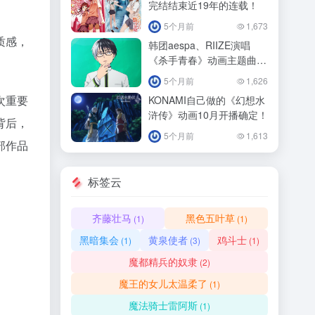
完结结束近19年的连载！
5个月前
1,673
质感，
韩团aespa、RIIZE演唱
《杀手青春》动画主题曲
4/11正式播出！
5个月前
1,626
次重要
KONAMI自己做的《幻想水
浒传》动画10月开播确定！
背后，
5个月前
1,613
部作品
标签云
齐藤壮马
黑色五叶草
(1)
(1)
黑暗集会
黄泉使者
鸡斗士
(1)
(3)
(1)
魔都精兵的奴隶
(2)
魔王的女儿太温柔了
(1)
魔法骑士雷阿斯
(1)