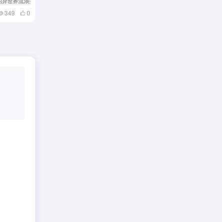
能的异世界流浪美食家
# 赞助
349
0