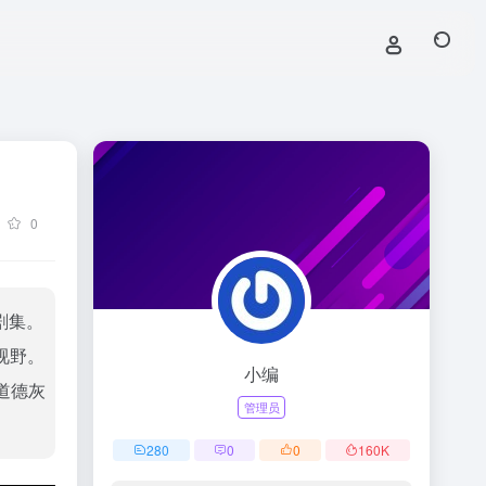
0
剧集。
视野。
小编
道德灰
管理员
280
0
0
160
K