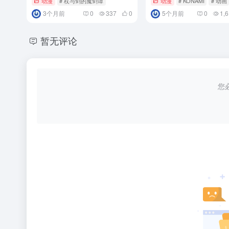
动漫
# 杖与剑的魔剑谭
动漫
# KONAMI
# 动画
3个月前
0
337
0
5个月前
0
1,
暂无评论
您