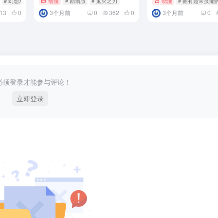
# 幻想水浒传
动漫
# 剧场版
# 鬼灭之刃
动漫
# 拥有超常技
613
0
3个月前
0
362
0
3个月前
0
必须登录才能参与评论！
立即登录