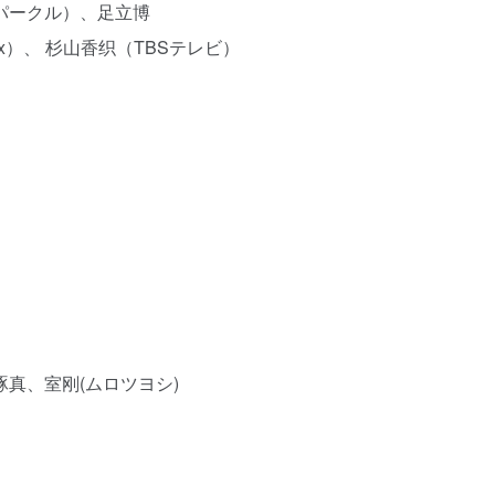
スパークル）、足立博
x）、 杉山香织（TBSテレビ）
真、室刚(ムロツヨシ)