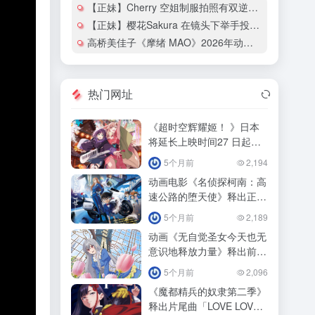
【正妹】Cherry 空姐制服拍照有双逆天大长腿！
【正妹】樱花Sakura 在镜头下举手投足都散发热辣的魅力！
高桥美佳子《摩绪 MAO》2026年动画化确定！
热门网址
《超时空辉耀姬！ 》日本
将延长上映时间27 日起追
加「ray 超时空辉耀姬！
5个月前
2,194
动画电影《名侦探柯南：高
速公路的堕天使》释出正式
预告影！
5个月前
2,189
动画《无自觉圣女今天也无
意识地释放力量》释出前导
预告预定！
5个月前
2,096
《魔都精兵的奴隶第二季》
释出片尾曲「LOVE LOVE