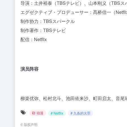
导演：土井裕泰（TBSテレビ）、山本刚义（TBS
エグゼクティブ・プロデューサー：髙桥信一（Netfli
制作协力：TBSスパークル
制作著作：TBSテレビ
配信：Netflix
演员阵容
柳楽优弥、松村北斗、池田依来沙、町田启太、音尾琢
动漫
# Netflix
# 九条的大罪
©
版权声明