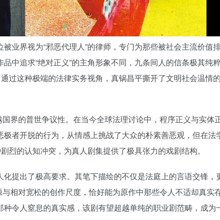
被业界视为“邪恶代理人”的律师，专门为那些被社会主流价值
品中追求“绝对正义”的主角形象不同，九条间人的信条极其纯
。通过这种极端的法律实务视角，真锅昌平撕开了文明社会温情
中跨越国界的普世争议性。在当今全球法理讨论中，程序正义与实体
恶极者开脱的行为，从情感上挑战了大众的朴素善恶观，但在法
种剧烈的认知冲突，为真人剧集提供了极具张力的戏剧结构。
人化提出了极高要求。其笔下描绘的不仅是法庭上的言语交锋，
台资源与相对宽松的创作尺度，恰好能为原作中那些令人不适却真实
那种令人窒息的真实感，该剧有望超越单纯的职业剧范畴，成为