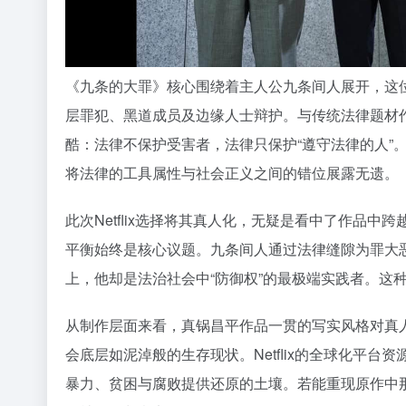
《九条的大罪》核心围绕着主人公九条间人展开，这位
层罪犯、黑道成员及边缘人士辩护。与传统法律题材作
酷：法律不保护受害者，法律只保护“遵守法律的人”
将法律的工具属性与社会正义之间的错位展露无遗。
此次Netflix选择将其真人化，无疑是看中了作品
平衡始终是核心议题。九条间人通过法律缝隙为罪大
上，他却是法治社会中“防御权”的最极端实践者。这
从制作层面来看，真锅昌平作品一贯的写实风格对真
会底层如泥淖般的生存现状。Netflix的全球化平
暴力、贫困与腐败提供还原的土壤。若能重现原作中