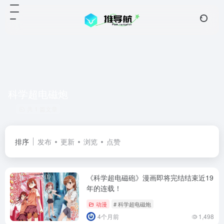
科学超电磁炮
共 1 篇文章
排序
发布
更新
浏览
点赞
《科学超电磁砲》漫画即将完结结束近19
年的连载！
动漫
# 科学超电磁炮
4个月前
1,498