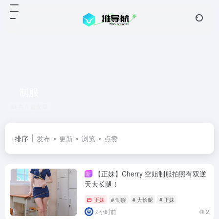
制服
共 1 篇文章
排序
发布
更新
浏览
点赞
【正妹】Cherry 空姐制服拍照有双逆
新
天大长腿！
正妹
# 制服
# 大长腿
# 正妹
2小时前
2