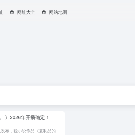
址
网址大全
网站地图
 》2026年开播确定！
随着2026年动画化正式定档的消息发布，轻小说作品《复制品的我也会谈恋爱。》（以下简称《复制品》）再次成为了二次元文化界与科幻文学爱好者关注的焦点。这部作品以其独特的设定——在高度发达的克隆技术背景...