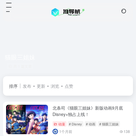
猫眼三姐妹
共 1 篇文章
排序
发布
更新
浏览
点赞
北条司《猫眼三姐妹》新版动画9月底
Disney+独占上线！
动漫
# Disney
# 动画
# 猫眼三姐妹
1个月前
138