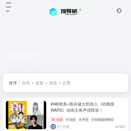
幼稚园WARS
共 1 篇文章
排序
发布
更新
浏览
点赞
种崎敦美+熊谷健太郎加入《幼稚园
WARS》动画主角声优阵容！
动漫
# 动画
# 声优
# 幼稚园WARS
3个月前
362