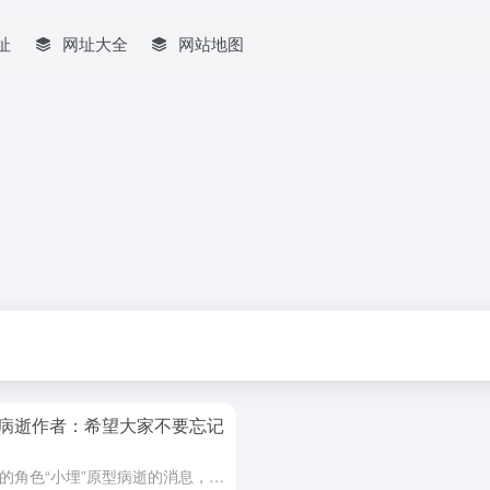
址
网址大全
网站地图
病逝作者：希望大家不要忘记
近日，关于《我家有个鱼干妹》中的角色“小埋”原型病逝的消息，引发了不少读者与粉丝的关注与惋惜。作者在表达哀思的同时，也希望大家不要忘记“小埋”这一角色。此事不仅令人感到悲伤，也让人再次思考：一个虚构...