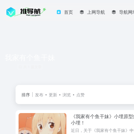
首页
上网导航
导航网
我家有个鱼干妹
共 1 篇文章
排序
发布
更新
浏览
点赞
《我家有个鱼干妹》小埋原型
小埋！