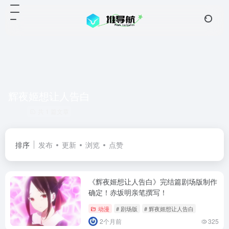
辉夜姬想让人告白
共 1 篇文章
排序
发布
更新
浏览
点赞
《辉夜姬想让人告白》完结篇剧场版制作
确定！赤坂明亲笔撰写！
动漫
# 剧场版
# 辉夜姬想让人告白
2个月前
325