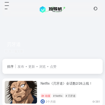
刃牙道
共 1 篇文章
排序
发布
更新
浏览
点赞
Netflix《刃牙道》全话数2/26上线！
动漫
# Netflix
# 刃牙道
2个月前
381