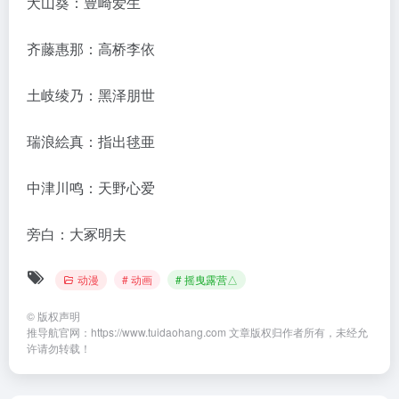
犬山葵：豊崎爱生
齐藤惠那：高桥李依
土岐绫乃：黑泽朋世
瑞浪絵真：指出毬亜
中津川鸣：天野心爱
旁白：大冢明夫
动漫
# 动画
# 摇曳露营△
©
版权声明
推导航官网：https://www.tuidaohang.com 文章版权归作者所有，未经允
许请勿转载！