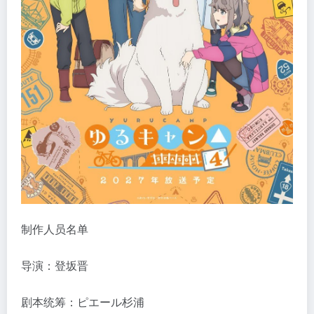
制作人员名单
导演：登坂晋
剧本统筹：ピエール杉浦