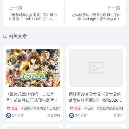
上一篇
下一篇
《魔都精兵的奴隶第二季》释出
小学馆承认《星霜心理师》原作
片尾曲「LOVE LOVE ビーム」
即《act-age》原作者改名！
相关文章
《最终乐章吹响吧！上低音
用社畜改变异世界《异世界的
号》前篇释出正式预告影片！
处置依社畜而定》动画2026年
开播！
动漫
# 最终乐章吹响吧！上低音号
动漫
# 动画
# 异世界的处置依社畜
5个月前
2,084
3个月前
301