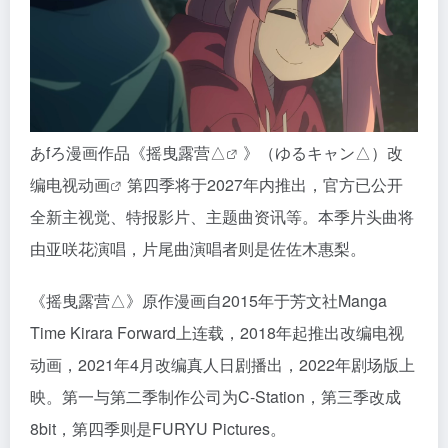
あfろ漫画作品《
摇曳露营△
》（ゆるキャン△）改
编电视
动画
第四季将于2027年内推出，官方已公开
全新主视觉、特报影片、主题曲资讯等。本季片头曲将
由亚咲花演唱，片尾曲演唱者则是佐佐木惠梨。
《摇曳露营△》原作漫画自2015年于芳文社Manga
Time Kirara Forward上连载，2018年起推出改编电视
动画，2021年4月改编真人日剧播出，2022年剧场版上
映。第一与第二季制作公司为C-Station，第三季改成
8bit，第四季则是FURYU Pictures。