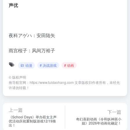
声优
夜科アゲハ：安田陆矢
雨宫桜子：风间万裕子
动漫
# 决战游戏
# 动画
©
版权声明
推导航官网：https://www.tuidaohang.com 文章版权归作者所有，未经允
许请勿转载！
上一篇
下一篇
《School Days》举办双女主声
奇幻喜剧动画《令和妖神斑小
优活动庆祝重制版游戏12/19推
姐》2026年动画化确定！
出！