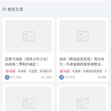
相关文章
恋爱大场面《花样少年少女》
漫画《葬送的芙莉莲》再次休
动画第二季制作确定！
刊，作者健康因素将调整连
载！
动漫
# 动画
# 恋爱
# 花样少年少女
动漫
# 漫画
# 葬送的芙莉莲
# 连
5个月前
1,002
3个月前
358