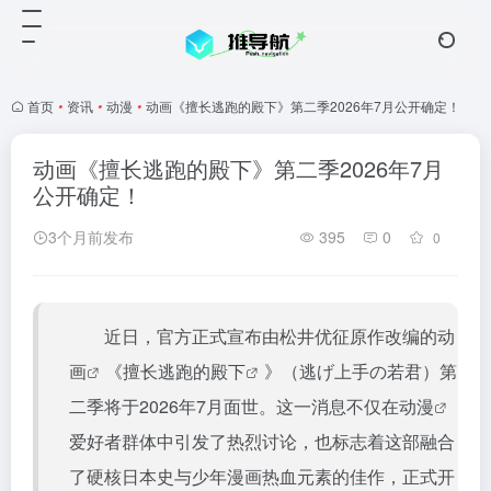
首页
•
资讯
•
动漫
•
动画《擅长逃跑的殿下》第二季2026年7月公开确定！
动画《擅长逃跑的殿下》第二季2026年7月
公开确定！
3个月前发布
395
0
0
近日，官方正式宣布由松井优征原作改编的
动
画
《
擅长逃跑的殿下
》（逃げ上手の若君）第
二季将于2026年7月面世。这一消息不仅在
动漫
爱好者群体中引发了热烈讨论，也标志着这部融合
了硬核日本史与少年漫画热血元素的佳作，正式开