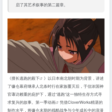
启了其艺术叙事的第二篇章。
《
擅长逃跑的殿下
》以日本南北朝时期为背景，讲述
了镰仓幕府继承人北条时行在家族覆灭后，于信浓国神
官诹访赖重的庇护下，通过“逃跑”这一独特生存方式寻
求复兴的故事。第一季
动画
凭借CloverWorks精湛的
制作水平，将镰仓末期的残酷战争与少年成长中的浪漫