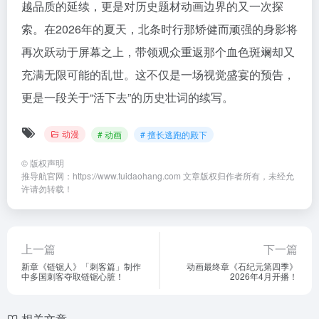
越品质的延续，更是对历史题材动画边界的又一次探
索。在2026年的夏天，北条时行那矫健而顽强的身影将
再次跃动于屏幕之上，带领观众重返那个血色斑斓却又
充满无限可能的乱世。这不仅是一场视觉盛宴的预告，
更是一段关于“活下去”的历史壮词的续写。
动漫
# 动画
# 擅长逃跑的殿下
©
版权声明
推导航官网：https://www.tuidaohang.com 文章版权归作者所有，未经允
许请勿转载！
上一篇
下一篇
新章《链锯人》「刺客篇」制作
动画最终章《石纪元第四季》
中多国刺客夺取链锯心脏！
2026年4月开播！
相关文章