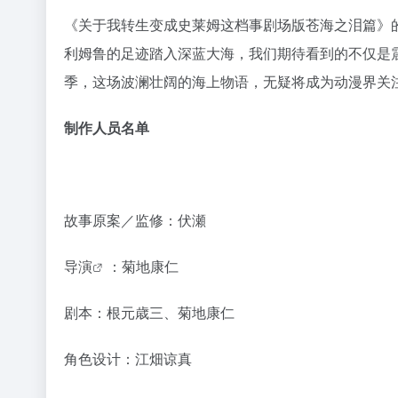
《关于我转生变成史莱姆这档事剧场版苍海之泪篇》
利姆鲁的足迹踏入深蓝大海，我们期待看到的不仅是震
季，这场波澜壮阔的海上物语，无疑将成为动漫界关
制作人员名单
故事原案／监修：伏瀬
导演
：菊地康仁
剧本：根元歳三、菊地康仁
角色设计：江畑谅真