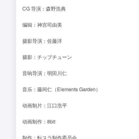
CG 导演：森野浩典
编辑：神宫司由美
摄影导演：佐藤洋
摄影：チップチューン
音响导演：明田川仁
音乐：藤间仁（Elements Garden）
动画制片：江口浩平
动画制作：8bit
制作：転スラ制作委员会