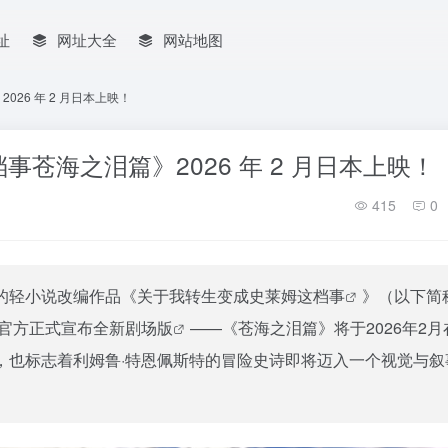
址
网址大全
网站地图
26 年 2 月日本上映！
苍海之泪篇》2026 年 2 月日本上映！
415
0
轻小说改编作品《
关于我转生变成史莱姆这档事
》（以下简
，官方正式宣布全新
剧场版
——《苍海之泪篇》将于2026年2月
，也标志着利姆鲁·特恩佩斯特的冒险史诗即将迈入一个视觉与叙