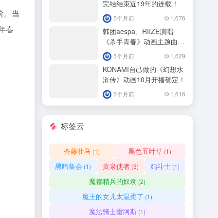
完结结束近19年的连载！
阶。当
5个月前
1,676
年春
韩团aespa、RIIZE演唱
《杀手青春》动画主题曲
4/11正式播出！
5个月前
1,629
KONAMI自己做的《幻想水
浒传》动画10月开播确定！
5个月前
1,616
标签云
齐藤壮马
黑色五叶草
(1)
(1)
黑暗集会
黄泉使者
鸡斗士
(1)
(3)
(1)
魔都精兵的奴隶
(2)
魔王的女儿太温柔了
(1)
魔法骑士雷阿斯
(1)