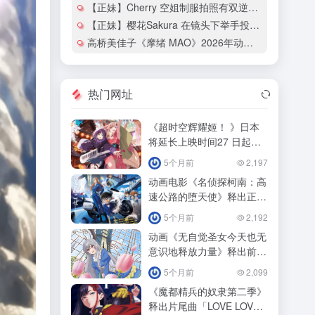
【正妹】Cherry 空姐制服拍照有双逆天大长腿！
【正妹】樱花Sakura 在镜头下举手投足都散发热辣的魅力！
高桥美佳子《摩绪 MAO》2026年动画化确定！
热门网址
《超时空辉耀姬！ 》日本
将延长上映时间27 日起追
加「ray 超时空辉耀姬！
5个月前
2,197
动画电影《名侦探柯南：高
速公路的堕天使》释出正式
预告影！
5个月前
2,192
动画《无自觉圣女今天也无
意识地释放力量》释出前导
预告预定！
5个月前
2,099
《魔都精兵的奴隶第二季》
释出片尾曲「LOVE LOVE