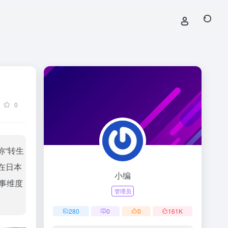
0
称“转生
在日本
小编
事维度
管理员
280
0
0
161
K