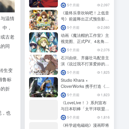
ビーム」
5个月前
2,097
《最终乐章吹响吧！上低音
角与温情
号》前篇释出正式预告影
片！
》中，
5个月前
2,080
动画《魔法帽的工作室》主
争或古老
视觉图、正式PV、4名角色
观的同
视觉图公开！
5个月前
2,076
石川由依、齐藤壮马配音主
演《说过我不打算爱妳的下
任公爵大人，不知为何竟然
转生变
5个月前
1,825
对我溺爱有加》动画化！
姆鲁标
Studio Khara ×
CloverWorks 携手打造《福
影的折
音战士》新作释出特报影
5个月前
1,823
像！
《LoveLive！ 》系列宣布
与日本职棒「太平洋联盟6
现，也
球团」展开第3 波合作！
5个月前
1,816
《科学超电磁砲》漫画即将