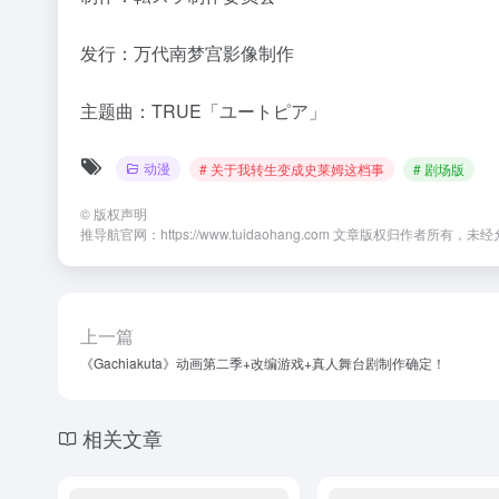
发行：万代南梦宫影像制作
主题曲：TRUE「ユートピア」
动漫
# 关于我转生变成史莱姆这档事
# 剧场版
©
版权声明
推导航官网：https://www.tuidaohang.com 文章版权归作者所有
上一篇
《Gachiakuta》动画第二季+改编游戏+真人舞台剧制作确定！
相关文章