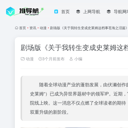
首页
上网导航
导航网
首页
•
资讯
•
动漫
•
剧场版《关于我转生变成史莱姆这档事苍海之泪篇》20
剧场版《关于我转生变成史莱姆这档事
动漫
3个月前发布
小编
随着全球动漫产业的蓬勃发展，由伏濑创作的
史莱姆”）已成为异世界题材中的领军IP。近期
院线上映。这一消息不仅点燃了全球读者的期待
双重升级的新阶段。