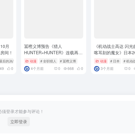
10月
冨樫义博预告《猎人
《机动战士高达 闪光
的房间！
HUNTER×HUNTER》连载再
喀耳刻的魔女》日本2
开！
映！
 最后的决战
动漫
# 全职猎人
# 冨樫义博
动漫
# 日本
# 机动
49
0
4个月前
0
668
0
3个月前
0
必须登录才能参与评论！
立即登录