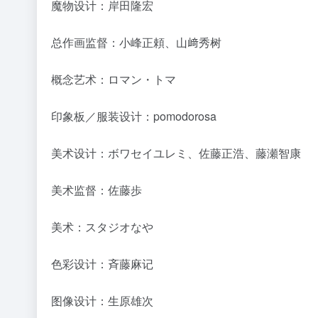
魔物设计：岸田隆宏
总作画监督：小峰正頼、山﨑秀树
概念艺术：ロマン・トマ
印象板／服装设计：pomodorosa
美术设计：ボワセイユレミ、佐藤正浩、藤瀬智康
美术监督：佐藤歩
美术：スタジオなや
色彩设计：斉藤麻记
图像设计：生原雄次