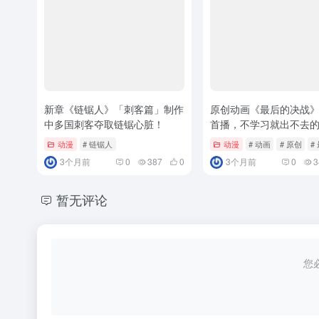
新章《链锯人》「刺客篇」制作
原创动画《最后的决战》
中多国刺客夺取链锯心脏！
首播，不学习就出不去
动漫
# 链锯人
动漫
# 动画
# 原创
#
3个月前
0
387
0
3个月前
0
3
暂无评论
您