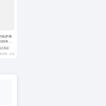
的哈萨维
026年上
战士高达
376
0