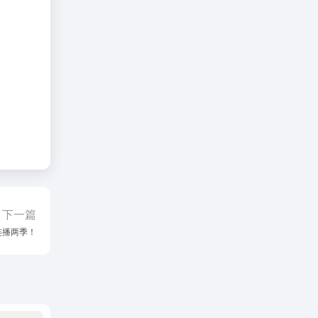
下一篇
连播两季！