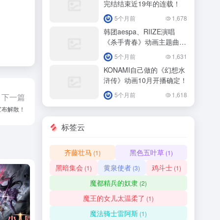
完结结束近19年的连载！
5个月前
1,678
韩团aespa、RIIZE演唱
《杀手青春》动画主题曲
4/11正式播出！
5个月前
1,631
KONAMI自己做的《幻想水
浒传》动画10月开播确定！
5个月前
1,618
下一篇
宣布解散！
标签云
齐藤壮马
黑色五叶草
(1)
(1)
黑暗集会
黄泉使者
鸡斗士
(1)
(3)
(1)
魔都精兵的奴隶
(2)
魔王的女儿太温柔了
(1)
魔法骑士雷阿斯
(1)