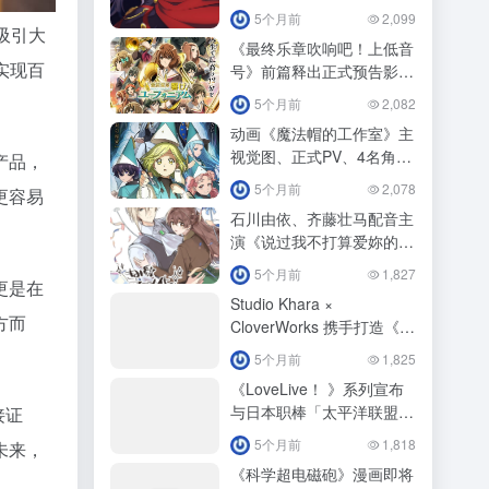
ビーム」
5个月前
2,099
吸引大
《最终乐章吹响吧！上低音
实现百
号》前篇释出正式预告影
片！
5个月前
2,082
动画《魔法帽的工作室》主
视觉图、正式PV、4名角色
产品，
视觉图公开！
5个月前
2,078
更容易
石川由依、齐藤壮马配音主
演《说过我不打算爱妳的下
任公爵大人，不知为何竟然
5个月前
1,827
更是在
对我溺爱有加》动画化！
Studio Khara ×
方而
CloverWorks 携手打造《福
音战士》新作释出特报影
5个月前
1,825
像！
《LoveLive！ 》系列宣布
与日本职棒「太平洋联盟6
接证
球团」展开第3 波合作！
5个月前
1,818
未来，
《科学超电磁砲》漫画即将