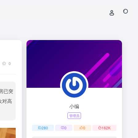
0
房已突
众对高
小编
管理员
280
0
0
162
K