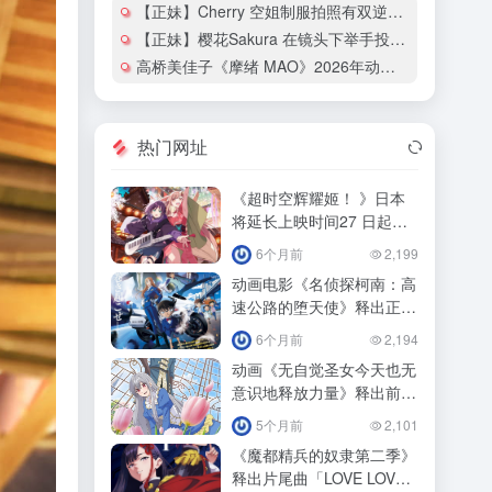
【正妹】Cherry 空姐制服拍照有双逆天大长腿！
【正妹】樱花Sakura 在镜头下举手投足都散发热辣的魅力！
高桥美佳子《摩绪 MAO》2026年动画化确定！
热门网址
《超时空辉耀姬！ 》日本
将延长上映时间27 日起追
加「ray 超时空辉耀姬！
6个月前
2,199
动画电影《名侦探柯南：高
速公路的堕天使》释出正式
预告影！
6个月前
2,194
动画《无自觉圣女今天也无
意识地释放力量》释出前导
预告预定！
5个月前
2,101
《魔都精兵的奴隶第二季》
释出片尾曲「LOVE LOVE