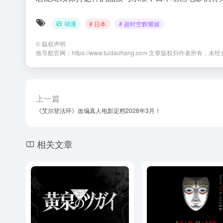
动漫
# 日本
# 超时空辉耀姬
©
版权声明
推导航官网：https://www.tuidaohang.com 文章版权归作者所有
上一篇
《艾尔登法环》改编真人电影定档2028年3月！
相关文章