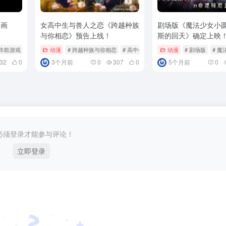
动画
女高中生与兽人之恋《跨越种族
剧场版《魔法少女小
与你相恋》预告上线！
斯的回天》确定上映
 诈欺游戏
动漫
# 跨越种族与你相恋
# 高中生
动漫
# 剧场版
# 
32
0
3个月前
0
307
0
5个月前
0
必须登录才能参与评论！
立即登录