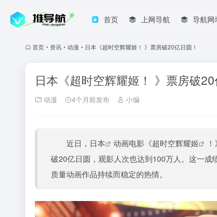
首页
上网导航
导航网
首页
•
资讯
•
动漫
•
日本《超时空辉耀姬！ 》票房破20亿日圆！
日本《超时空辉耀姬！ 》票房破2
动漫
4个月前发布
小编
近日，
日本
动画电影《
超时空辉耀姬
！
破20亿日圆，观影人次也达到100万人。这一成
质量动画作品持续而稳定的热情。