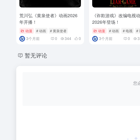
荒川弘《黄泉使者》动画2026
《诈欺游戏》改编电视
年开播！
2026年登场！
动漫
# 动画
# 黄泉使者
动漫
# 动画
# 电视
#
3个月前
0
344
0
3个月前
0
3
暂无评论
您