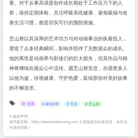
要。对于从事高强度创作或长期处于工作压力下的人
群，保持定期体检、关注呼吸系统健康、避免吸烟与改
善生活习惯，都是切实可行的预防措施。
芝山努以其深厚的艺术功力与对动画事业的执着投入，
塑造了众多经典瞬间，影响并陪伴了无数观众的成长。
他的离世是动画界与影迷们的巨大损失，但其作品与精
神将继续在观众心中流传。愿芝山努安息，亦愿更多人
以他为鉴，珍视健康、守护热爱，延续那份对美好故事
的不懈追求。
动漫
# 哆啦A梦
# 导演
# 芝山努
©
版权声明
推导航官网：https://www.tuidaohang.com 文章版权归作者所有，未经允
许请勿转载！