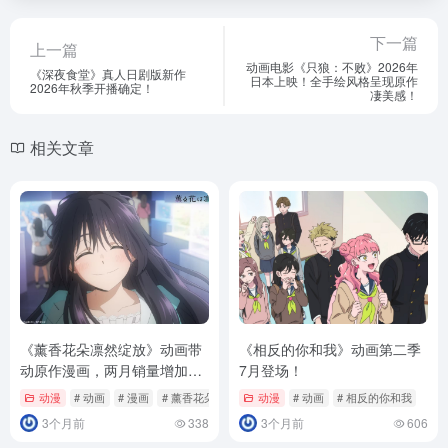
下一篇
上一篇
动画电影《只狼：不败》2026年
《深夜食堂》真人日剧版新作
日本上映！全手绘风格呈现原作
2026年秋季开播确定！
凄美感！
相关文章
《薰香花朵凛然绽放》动画带
《相反的你和我》动画第二季
动原作漫画，两月销量增加
7月登场！
200万本！
动漫
# 动画
# 漫画
# 薰香花朵凛然绽放
动漫
# 动画
# 相反的你和我
3个月前
338
3个月前
606