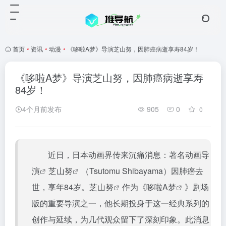
首页
•
资讯
•
动漫
•
《哆啦A梦》导演芝山努，因肺癌病逝享寿84岁！
《哆啦A梦》导演芝山努，因肺癌病逝享寿
84岁！
4个月前发布
905
0
0
近日，日本动画界传来沉痛消息：著名动画
导
演
芝山努
（Tsutomu Shibayama）因肺癌去
世，享年84岁。
芝山努
作为《
哆啦A梦
》剧场
版的重要导演之一，他长期投身于这一经典系列的
创作与延续，为几代观众留下了深刻印象。此消息