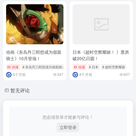
动画《东岛丹三郎想成为假面
日本《超时空辉耀姬！ 》票房
骑士》10月登场！
破20亿日圆！
动漫
# 东岛丹三郎想成为假面骑士
# 动画
动漫
# 日本
# 超时空辉耀姬
3个月前
347
4个月前
607
暂无评论
您必须登录才能参与评论！
立即登录